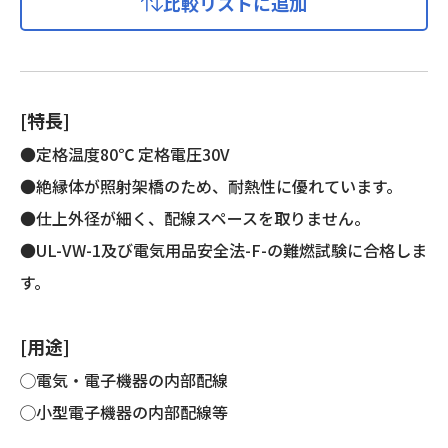
比較リストに追加
電
線
（KHD
製)
個
[特長]
●定格温度80℃ 定格電圧30V
●絶縁体が照射架橋のため、耐熱性に優れています。
●仕上外径が細く、配線スペースを取りません。
●UL-VW-1及び電気用品安全法-F-の難燃試験に合格しま
す。
[用途]
◯電気・電子機器の内部配線
◯小型電子機器の内部配線等