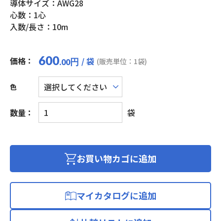
導体サイズ：AWG28
心数：1心
入数/長さ：10m
600
価格：
/ 袋
円
(販売単位：1袋)
.00
色
UL
数量：
袋
耐
熱
架
橋
お買い物カゴに追加
ビ
ニ
ル
マイカタログに追加
絶
縁