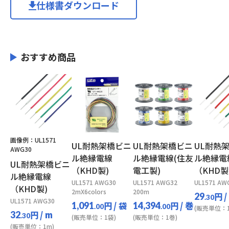
仕様書ダウンロード
おすすめ商品
画像例：UL1571
UL耐熱架橋ビニ
UL耐熱架橋ビニ
UL耐熱
AWG30
ル絶縁電線
ル絶縁電線(住友
ル絶縁電
UL耐熱架橋ビニ
（KHD製)
電工製)
（KHD製
ル絶縁電線
UL1571 AWG30
UL1571 AWG32
UL1571 AW
（KHD製)
2mX6colors
200m
円
/
29
.30
UL1571 AWG30
円
/ 袋
円
/ 巻
1,091
14,394
.00
.00
(販売単位：1
円
/ m
32
.30
(販売単位：1袋)
(販売単位：1巻)
(販売単位：1m)