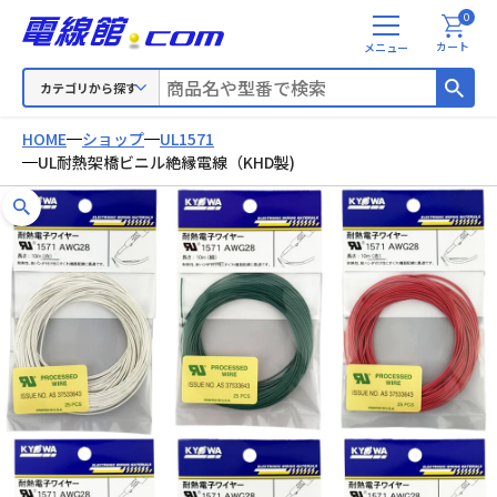
0
メ
カート
ニ
ュ
カテゴリから探す
ー
HOME
ショップ
UL1571
UL耐熱架橋ビニル絶縁電線（KHD製)