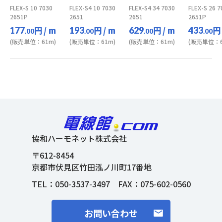
FLEX-S 10 7030
FLEX-S4 10 7030
FLEX-S4 34 7030
FLEX-S 26 7
2651P
2651
2651
2651P
円
/ m
円
/ m
円
/ m
円
177
193
629
433
.00
.00
.00
.00
(販売単位：61m)
(販売単位：61m)
(販売単位：61m)
(販売単位：6
協和ハーモネット株式会社
〒612-8454
京都市伏見区竹田泓ノ川町17番地
TEL：
050-3537-3497
FAX：075-602-0560
お問い合わせ