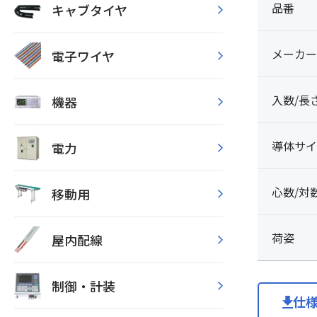
品番
キャブタイヤ
メーカー
電子ワイヤ
入数/長
機器
導体サイ
電力
心数/対
移動用
荷姿
屋内配線
制御・計装
仕