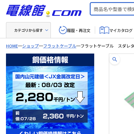
履歴・再注文
マイカタログ
カテゴリから探す
HOME
ショップ
フラットケーブル
フラットケーブル スダレ
銅価格情報
国内山元建値＜JX金属改定日＞
最新 : 08/03 改定
2,280
千円/トン
前
2,360
千円/トン
値:07/28
くわしい銅価格情報はこちら