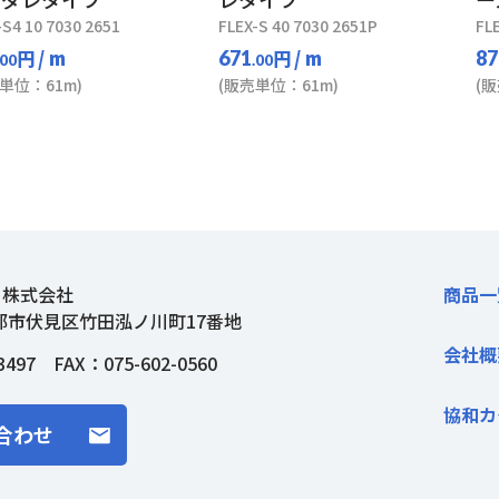
-S4 10 7030 2651
FLEX-S 40 7030 2651P
FL
円
/ m
円
/ m
671
87
.00
.00
単位：61m)
(販売単位：61m)
(
ト株式会社
商品一
都市伏見区竹田泓ノ川町17番地
会社概
3497
FAX：075-602-0560
協和カ
合わせ