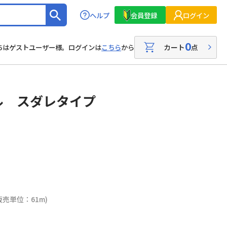
ヘルプ
会員登録
ログイン
0
カート
点
ちはゲストユーザー様。ログインは
こちら
から
ル スダレタイプ
販売単位：61m)