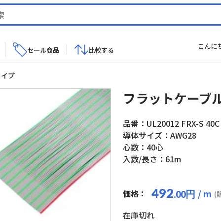
こんに
セール商品
比較する
タイプ
フラットケーブ
品番：UL20012 FRX-S 40C
導体サイズ：AWG28
心数：40心
入数/長さ：61m
492
/ m
価格：
円
.00
(
在庫切れ