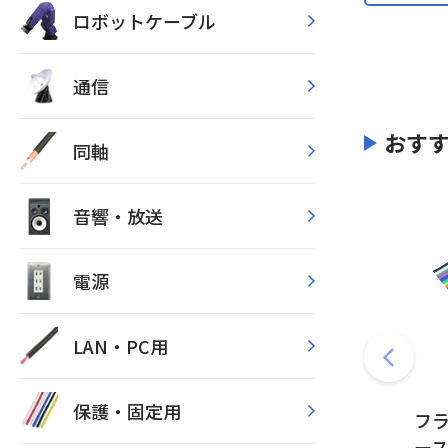
ロボットケーブル
通信
おす
同軸
音響・放送
電源
LAN・PC用
保護・固定用
フ
ー