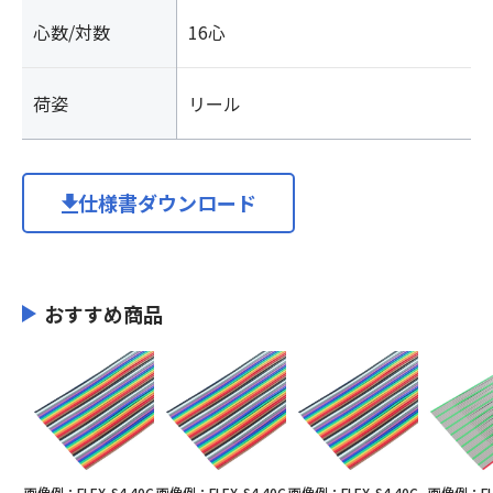
心数/対数
16心
荷姿
リール
仕様書ダウンロード
おすすめ商品
画像例：FLEX-S4 40C
画像例：FLEX-S4 40C
画像例：FLEX-S4 40C
画像例：FLE