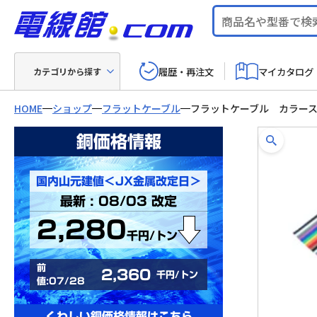
履歴・再注文
マイカタログ
カテゴリから探す
HOME
ショップ
フラットケーブル
フラットケーブル カラー
銅価格情報
国内山元建値＜JX金属改定日＞
最新 : 08/03 改定
2,280
千円/トン
前
2,360
千円/トン
値:07/28
くわしい銅価格情報はこちら