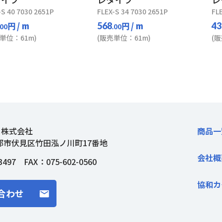
-S 40 7030 2651P
FLEX-S 34 7030 2651P
FL
円
/ m
円
/ m
568
43
.00
.00
単位：61m)
(販売単位：61m)
(
ト株式会社
商品一
都市伏見区竹田泓ノ川町17番地
会社概
3497
FAX：075-602-0560
協和カ
合わせ