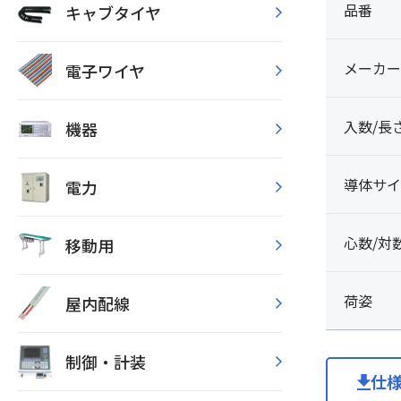
品番
キャブタイヤ
メーカー
電子ワイヤ
入数/長
機器
導体サイ
電力
心数/対
移動用
荷姿
屋内配線
制御・計装
仕