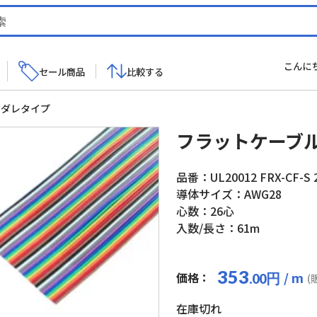
こんに
セール商品
比較する
スダレタイプ
フラットケーブ
品番：UL20012 FRX-CF-S 
導体サイズ：AWG28
心数：26心
入数/長さ：61m
353
/ m
価格：
円
.00
(
在庫切れ