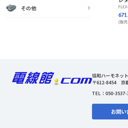
FLEX
その他
671
(販売
協和ハーモネッ
〒612-8454
京
TEL：
050-3537-
お問い