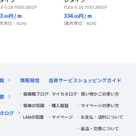
EX-S 26 7030 2651P
FLEX-S 20 7030 2651P
円
/ m
円
/ m
3
334
.00
.00
販売単位：61m)
(販売単位：61m)
覧
情報発信
会員サービス
ショッピングガイド
電線館ブログ
マイカタログ
買い物かごの使い方
要
電線の知識
購入履歴
マイページの使い方
タログ
LANの知識
マイページ
お支払・送料について
返品・交換について