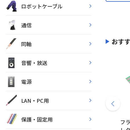
ロボットケーブル
通信
おす
同軸
音響・放送
電源
LAN・PC用
保護・固定用
フ
レ