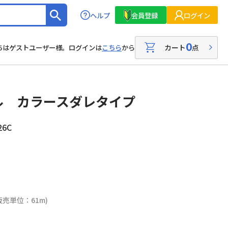
ヘルプ
会員登録
ログイン
0
カート
点
ちはゲストユーザー様。ログインは
こちら
から
ル カラースダレタイプ
26C
販売単位：61m)