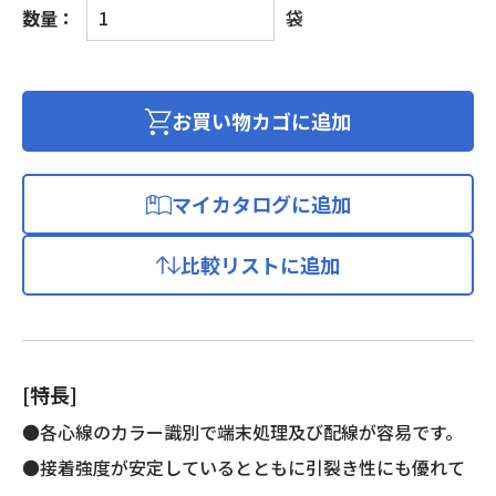
リ
数量：
袋
ボ
ン
コ
ー
お買い物カゴに追加
ド
個
マイカタログに追加
比較リストに追加
[特長]
●各心線のカラー識別で端末処理及び配線が容易です。
●接着強度が安定しているとともに引裂き性にも優れて