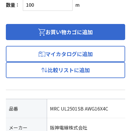
シ
数量：
m
ー
ル
ド
付
お買い物カゴに追加
き
ロ
ボ
マイカタログに追加
ッ
ト
比較リストに追加
ケ
ー
ブ
ル
600V
個
品番
MRC UL2501SB AWG16X4C
メーカー
阪神電線株式会社