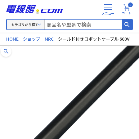
0
メ
カート
ニ
ュ
カテゴリから探す
ー
HOME
ショップ
MRC
シールド付きロボットケーブル 600V