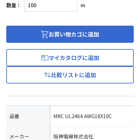
ロ
数量：
m
ボ
ッ
ト
ケ
お買い物カゴに追加
ー
ブ
ル
マイカタログに追加
300V
個
比較リストに追加
品番
MRC UL2464 AWG18X10C
メーカー
阪神電線株式会社