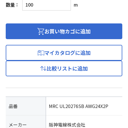
信
数量：
m
号
用
シ
ー
お買い物カゴに追加
ル
ド
付
マイカタログに追加
き
ロ
比較リストに追加
ボ
ッ
ト
ケ
ー
ブ
品番
MRC UL20276SB AWG24X2P
ル
個
メーカー
阪神電線株式会社