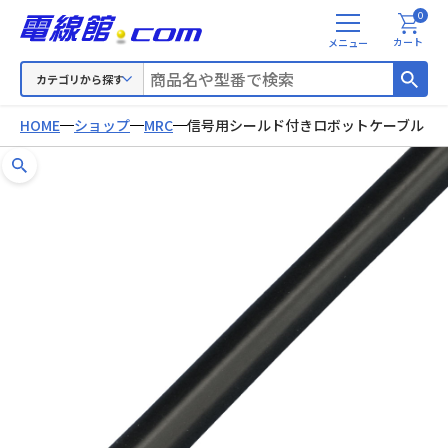
0
メ
カート
ニ
ュ
カテゴリから探す
ー
HOME
ショップ
MRC
信号用シールド付きロボットケーブル