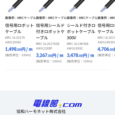
画像例：MRCケーブル
画像例：MRCケーブル
画像例：MRCケーブル
画像例：MR
信号用ロボット
信号用シールド
シールド付きロ
信号用ロ
ケーブル
付きロボットケ
ボットケーブル
ケーブル
ーブル
300V
MRC UL20276
MRC UL202
AWG20X8C
AWG24X30
MRC UL20276SB
MRC UL2464SB
円
/ m
AWG22X8P
AWG18X8C
1,498
4,706
.00
.00
円
/ m
円
/ m
3,267
3,478
(販売単位：100m)
(販売単位：1
.00
.00
(販売単位：100m)
(販売単位：100m)
協和ハーモネット株式会社