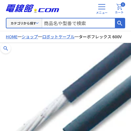
0
メ
カート
ニ
ュ
カテゴリから探す
ー
HOME
ショップ
ロボットケーブル
ターボフレックス 600V