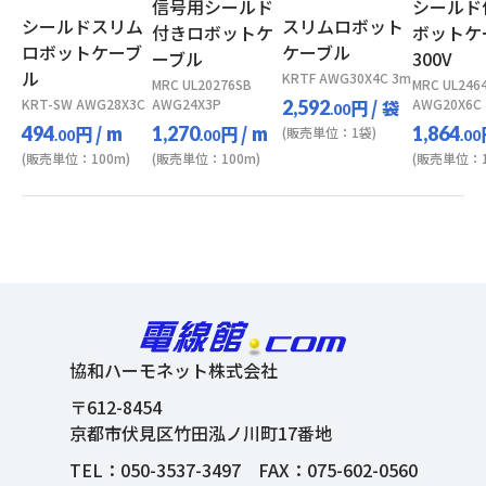
信号用シールド
シールド
シールドスリム
スリムロボット
付きロボットケ
ボットケ
ロボットケーブ
ケーブル
ーブル
300V
ル
KRTF AWG30X4C 3m
MRC UL20276SB
MRC UL246
KRT-SW AWG28X3C
AWG24X3P
円
/ 袋
AWG20X6C
2,592
.00
円
/ m
円
/ m
494
1,270
1,864
(販売単位：1袋)
.00
.00
.00
(販売単位：100m)
(販売単位：100m)
(販売単位：1
協和ハーモネット株式会社
〒612-8454
京都市伏見区竹田泓ノ川町17番地
TEL：
050-3537-3497
FAX：075-602-0560