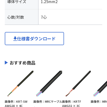
導体サイズ
1.25mm2
心数/対数
7心
仕様書ダウンロード
おすすめ商品
画像例：KRT-SW
画像例：MRCケーブル
画像例：KRTF
画像例：MR
AWG28 × 4C
AWG32 × 3C