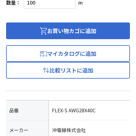
数量：
m
ー
ス
付
オ
お買い物カゴに追加
キ
フ
レ
マイカタログに追加
ッ
ク
比較リストに追加
ス
シ
ー
ル
ド
無
品番
FLEX-S AWG28X40C
個
メーカー
沖電線株式会社