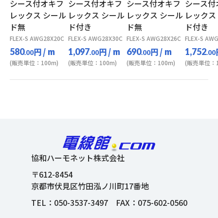
シース付オキフ
シース付オキフ
シース付オキフ
シース付
レックス シール
レックス シール
レックス シール
レックス
ド無
ド付き
ド無
ド付き
FLEX-S AWG28X20C
FLEX-S AWG28X30C
FLEX-S AWG28X26C
FLEX-S AW
円
/ m
円
/ m
円
/ m
580
1,097
690
1,752
.00
.00
.00
.00
(販売単位：100m)
(販売単位：100m)
(販売単位：100m)
(販売単位：1
協和ハーモネット株式会社
〒612-8454
京都市伏見区竹田泓ノ川町17番地
TEL：
050-3537-3497
FAX：075-602-0560