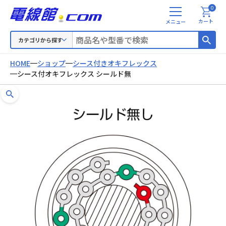
0
メ
カート
ニ
ュ
カテゴリから探す
ー
HOME
ショップ
シース付きオキフレックス
シース付オキフレックス シールド無