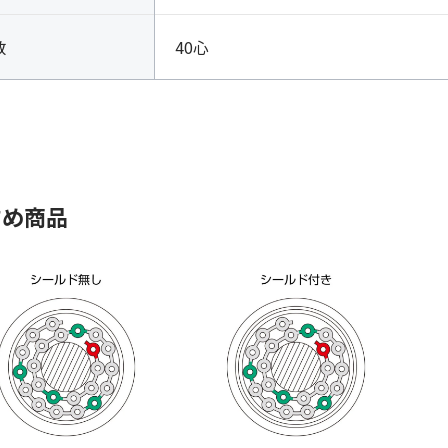
数
40心
すめ商品