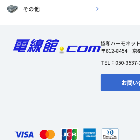
その他
協和ハーモネッ
〒612-8454
京
TEL：
050-3537-
お問い