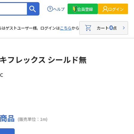
ヘルプ
会員登録
ログイン
0
カート
点
ちはゲストユーザー様。ログインは
こちら
から
キフレックス シールド無
C
商品
(販売単位：1m)