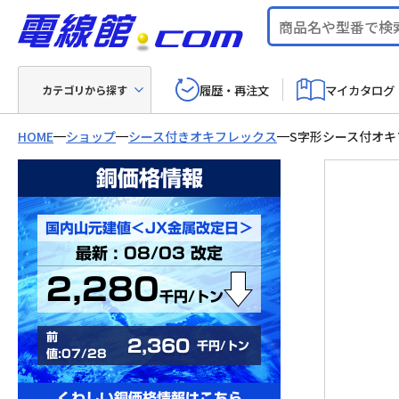
履歴・再注文
マイカタログ
カテゴリから探す
HOME
ショップ
シース付きオキフレックス
S字形シース付オキ
銅価格情報
国内山元建値＜JX金属改定日＞
最新 : 08/03 改定
2,280
千円/トン
前
2,360
千円/トン
値:07/28
くわしい銅価格情報はこちら