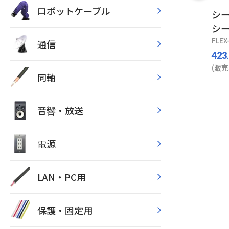
ロボットケーブル
シ
シ
FLEX
通信
423
(販売
同軸
音響・放送
電源
LAN・PC用
保護・固定用