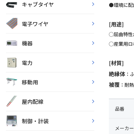
キャブタイヤ
●環境に配
電子ワイヤ
[用途]
◯屈曲特性
機器
◯産業用ロ
電力
[材質]
絶縁体
：
移動用
被覆
：耐熱
屋内配線
品番
制御・計装
メーカー