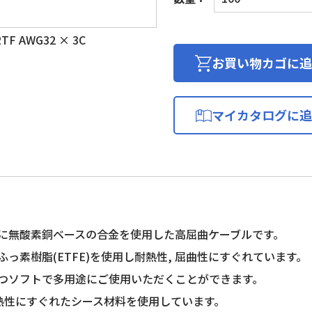
リ
ム
F AWG32 × 3C
ロ
ボ
お買い物カゴに追
ッ
ト
ケ
マイカタログに追
ー
ブ
ル
個
に無酸素銅ベースの合金を使用した高屈曲ケーブルです。
ふっ素樹脂(ETFE)を使用し耐熱性, 屈曲性にすぐれています。
つソフトで多用途にご使用いただくことができます。
耐熱性にすぐれたシース材料を使用しています。