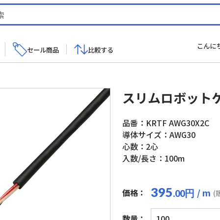
こんに
セール商品
比較する
スリムロボット
品番：KRTF AWG30X2C
導体サイズ：AWG30
心数：2心
入数/長さ：100m
395
/ m
価格：
円
.00
(
ス
数量：