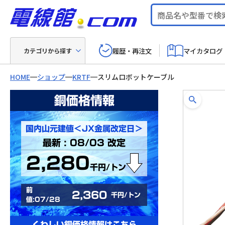
履歴・再注文
マイカタログ
カテゴリから探す
HOME
ショップ
KRTF
スリムロボットケーブル
銅価格情報
国内山元建値＜JX金属改定日＞
最新 : 08/03 改定
2,280
千円/トン
前
2,360
千円/トン
値:07/28
くわしい銅価格情報はこちら