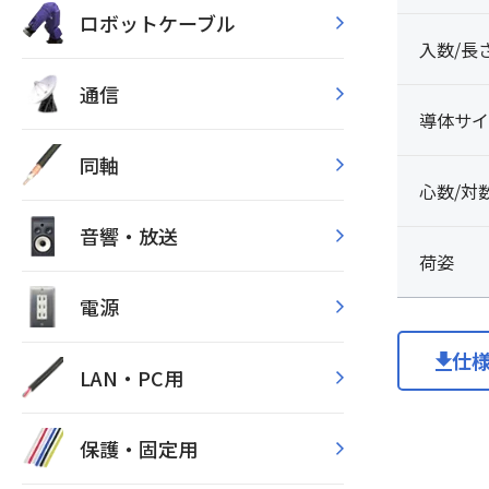
ロボットケーブル
入数/長
通信
導体サイ
同軸
心数/対
音響・放送
荷姿
電源
仕
LAN・PC用
保護・固定用