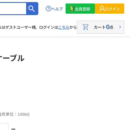
ヘルプ
会員登録
ログイン
0
カート
点
ちはゲストユーザー様。ログインは
こちら
から
ケーブル
販売単位：100m)
m