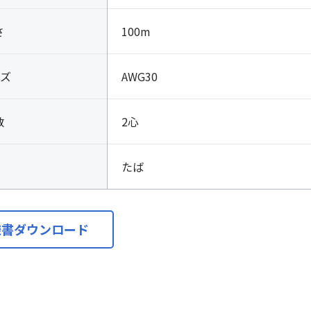
さ
100m
ズ
AWG30
数
2心
たば
様書ダウンロード