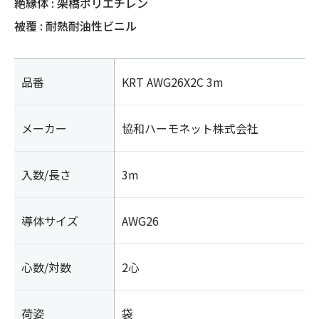
絶縁体 : 架橋ポリエチレン
被覆 : 耐熱耐油性ビニル
品番
KRT AWG26X2C 3m
メーカー
協和ハーモネット株式会社
入数/長さ
3m
導体サイズ
AWG26
心数/対数
2心
荷姿
袋