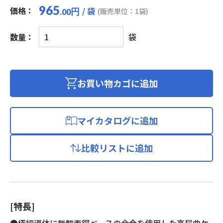
965
価格：
/ 袋
円
(販売単位：1袋)
.00
ス
数量：
袋
リ
ム
ロ
ボ
お買い物カゴに追加
ッ
ト
ケ
マイカタログに追加
ー
ブ
比較リストに追加
ル
個
[特長]
●極細導体に無酸素銅ベースの合金を使用した高屈曲ケ