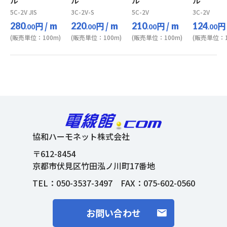
ル
ル
ル
ル
5C-2V JIS
3C-2V-S
5C-2V
3C-2V
円
/ m
円
/ m
円
/ m
円
280
220
210
124
.00
.00
.00
.00
(販売単位：100m)
(販売単位：100m)
(販売単位：100m)
(販売単位：1
協和ハーモネット株式会社
〒612-8454
京都市伏見区竹田泓ノ川町17番地
TEL：
050-3537-3497
FAX：075-602-0560
お問い合わせ