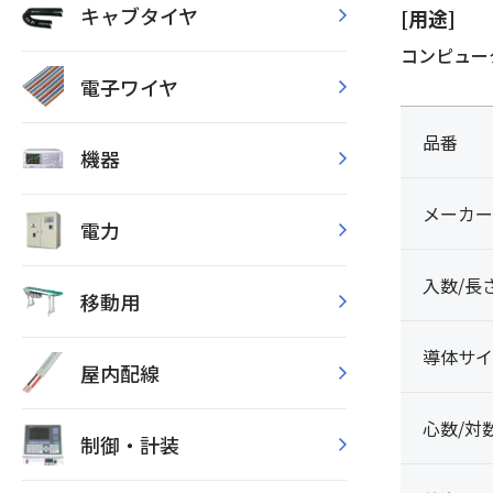
キャブタイヤ
[用途]
コンピュー
電子ワイヤ
品番
機器
メーカー
電力
入数/長
移動用
導体サイ
屋内配線
心数/対
制御・計装