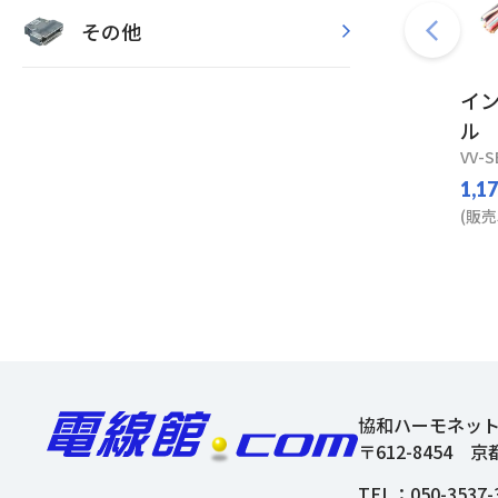
その他
イ
ル
VV-S
1,1
(販売
協和ハーモネッ
〒612-8454
京
TEL：
050-3537-