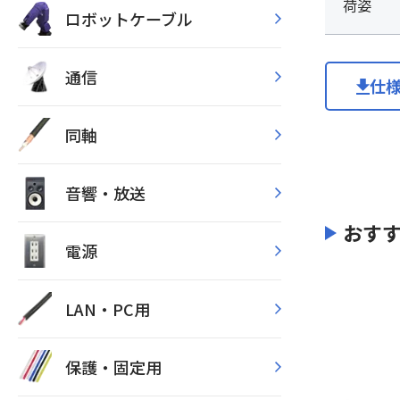
荷姿
ロボットケーブル
通信
仕
同軸
音響・放送
おす
電源
LAN・PC用
保護・固定用