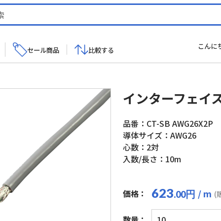
こんに
セール商品
比較する
インターフェイ
品番：CT-SB AWG26X2P
導体サイズ：AWG26
心数：2対
入数/長さ：10m
623
/ m
価格：
円
.00
(
イ
数量：