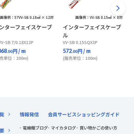
画像例：57VV-SB 0.18㎟ × 12対
画像例：VV-SB 0.15㎟ × 8対
ンターフェイスケーブ
インターフェイスケーブ
ル
VV-SB 7/0.18X12P
VV-SB 0.15SQX3P
円
/ m
円
/ m
068
572
.00
.00
販売単位：200m)
(販売単位：100m)
覧
情報発信
会員サービス
ショッピングガイド
電線館ブログ
マイカタログ
買い物かごの使い方
要