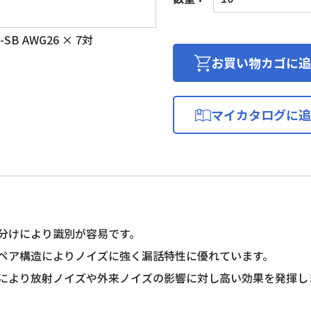
ン
タ
SB AWG26 × 7対
ー
フ
お買い物カゴに追
ェ
イ
ス
マイカタログに追
ケ
ー
ブ
ル
個
分けにより識別が容易です。
ペア構造によりノイズに強く漏話特性に優れています。
により放射ノイズや外来ノイズの影響に対し高い効果を発揮し