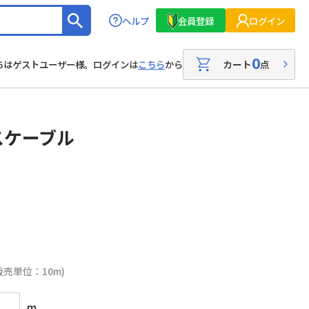
ヘルプ
会員登録
ログイン
0
カート
点
ちはゲストユーザー様。ログインは
こちら
から
スケーブル
販売単位：10m)
m