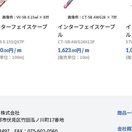
画像例：VV-SB 0.15㎟ × 8対
画像例：CT-SB AWG26 × 7対
ンターフェイスケーブ
インターフェイスケーブ
イ
ル
ル
B 0.15SQX7P
CT-SB AWG26X12P
57
円
/ m
円
/ m
70
1,623
1,
.00
.00
単位：100m)
(販売単位：10m)
(
ト株式会社
商品一
都市伏見区竹田泓ノ川町17番地
会社概
3497
FAX：075-602-0560