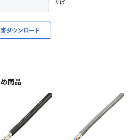
たば
様書ダウンロード
すめ商品