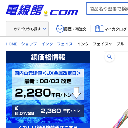
履歴・再注文
マイカタログ
カテゴリから探す
HOME
ショップ
インターフェイス
インターフェイスケーブル
銅価格情報
国内山元建値＜JX金属改定日＞
最新 : 08/03 改定
2,280
千円/トン
前
2,360
千円/トン
値:07/28
くわしい銅価格情報はこちら