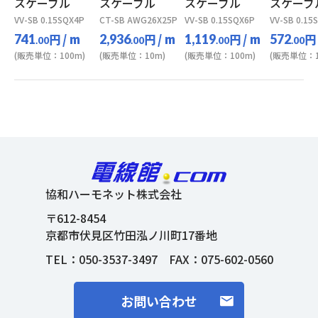
スケーブル
スケーブル
スケーブル
スケーブ
VV-SB 0.15SQX4P
CT-SB AWG26X25P
VV-SB 0.15SQX6P
VV-SB 0.15
円
/ m
円
/ m
円
/ m
円
741
2,936
1,119
572
.00
.00
.00
.00
(販売単位：100m)
(販売単位：10m)
(販売単位：100m)
(販売単位：1
協和ハーモネット株式会社
〒612-8454
京都市伏見区竹田泓ノ川町17番地
TEL：
050-3537-3497
FAX：075-602-0560
お問い合わせ