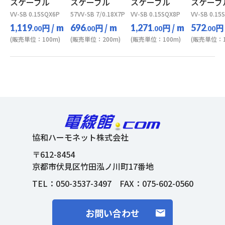
スケーブル
スケーブル
スケーブル
スケーブ
VV-SB 0.15SQX6P
57VV-SB 7/0.18X7P
VV-SB 0.15SQX8P
VV-SB 0.15
円
/ m
円
/ m
円
/ m
円
1,119
696
1,271
572
.00
.00
.00
.00
(販売単位：100m)
(販売単位：200m)
(販売単位：100m)
(販売単位：1
協和ハーモネット株式会社
〒612-8454
京都市伏見区竹田泓ノ川町17番地
TEL：
050-3537-3497
FAX：075-602-0560
お問い合わせ