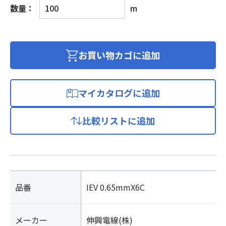
イ
数量：
m
ン
タ
ー
フ
お買い物カゴに追加
ォ
ン
コ
マイカタログに追加
ー
ド
比較リストに追加
個
品番
IEV 0.65mmX6C
メーカー
伸興電線(株)