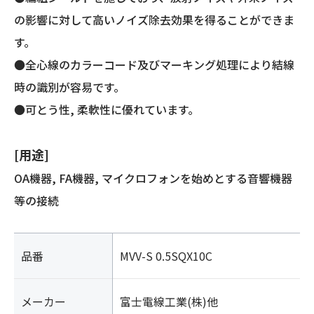
ー
の影響に対して高いノイズ除去効果を得ることができま
ル
す。
ド)
個
●全心線のカラーコード及びマーキング処理により結線
時の識別が容易です。
●可とう性, 柔軟性に優れています。
[用途]
OA機器, FA機器, マイクロフォンを始めとする音響機器
等の接続
品番
MVV-S 0.5SQX10C
メーカー
富士電線工業(株)他