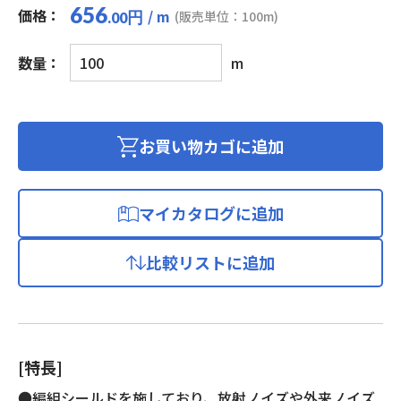
656
価格：
/ m
円
(販売単位：100m)
.00
マ
数量：
m
イ
ク
ロ
フ
お買い物カゴに追加
ォ
ン
用
マイカタログに追加
ビ
ニ
比較リストに追加
ル
コ
ー
ド
(編
[特長]
組
シ
●編組シールドを施しており、放射ノイズや外来ノイズ