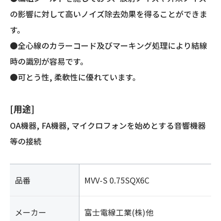
ー
の影響に対して高いノイズ除去効果を得ることができま
ル
す。
ド)
個
●全心線のカラーコード及びマーキング処理により結線
時の識別が容易です。
●可とう性, 柔軟性に優れています。
[用途]
OA機器, FA機器, マイクロフォンを始めとする音響機器
等の接続
品番
MVV-S 0.75SQX6C
メーカー
富士電線工業(株)他