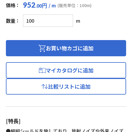
952
価格：
/ m
円
(販売単位：100m)
.00
マ
数量：
m
イ
ク
ロ
フ
お買い物カゴに追加
ォ
ン
用
マイカタログに追加
ビ
ニ
比較リストに追加
ル
コ
ー
ド
(編
[特長]
組
シ
●編組シールドを施しており、放射ノイズや外来ノイズ