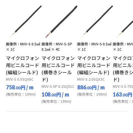
画像例：MVV-S 0.5㎟
画像例：MVV-S-SP
画像例：MVV-S 0.5㎟
画像例：MVV-
× 1C
0.2㎟ × 4C
× 1C
× 1C
マイクロフォン
マイクロフォン
マイクロフォン
マイクロ
用ビニルコード
用ビニルコード
用ビニルコード
用ビニル
(編組シールド)
(横巻きシール
(編組シールド)
(横巻き
ド)
ド)
MVV-S 0.5SQX6C
MVV-S 2.0SQX3C
円
/ m
MVV-S SP 0.2SQX1C
円
/ m
MVV-S 0.75
758
886
.00
.00
円
/ m
円
108
163
(販売単位：100m)
(販売単位：100m)
.00
.00
(販売単位：100m)
(販売単位：1