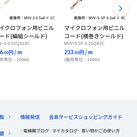
画像例：MVV-S 0.5㎟ × 1C
画像例：MVV-S-SP 0.2㎟ × 4C
イクロフォン用ビニル
マイクロフォン用ビニル
ード(編組シールド)
コード(横巻きシールド)
V-S 0.5SQX10C
MVV-S SP 0.2SQX3C
円
/ m
円
/ m
6
233
.00
.00
販売単位：100m)
(販売単位：100m)
覧
情報発信
会員サービス
ショッピングガイド
電線館ブログ
マイカタログ
買い物かごの使い方
要