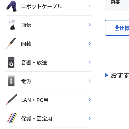
荷姿
ロボットケーブル
通信
仕
同軸
音響・放送
おす
電源
LAN・PC用
保護・固定用