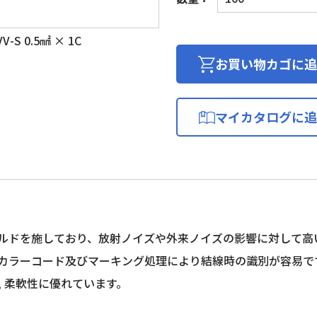
イ
ク
S 0.5㎟ × 1C
ロ
フ
お買い物カゴに追
ォ
ン
用
マイカタログに追
ビ
ニ
ル
コ
ー
ド
(編
ルドを施しており、放射ノイズや外来ノイズの影響に対して高
組
カラーコード及びマーキング処理により結線時の識別が容易で
シ
ー
, 柔軟性に優れています。
ル
ド)