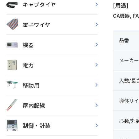
キャブタイヤ
[用途]
OA機器, 
電子ワイヤ
品番
機器
メーカー
電力
入数/長
移動用
導体サイ
屋内配線
心数/対
制御・計装