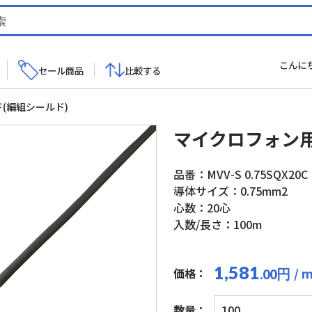
こんに
セール商品
比較する
(編組シールド)
マイクロフォン用
品番：MVV-S 0.75SQX20C
導体サイズ：0.75mm2
心数：20心
入数/長さ：100m
1,581
/ 
価格：
円
.00
マ
数量：