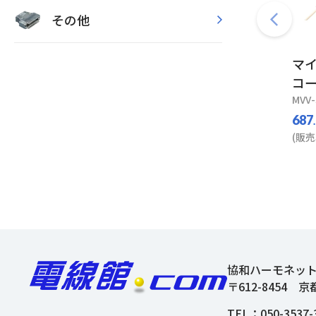
その他
マ
コー
MVV-
687
(販売
協和ハーモネッ
〒612-8454
京
TEL：
050-3537-