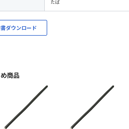
たば
様書ダウンロード
すめ商品