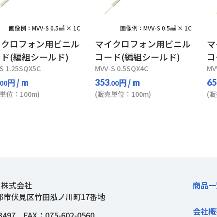
画像例：MVV-S 0.5㎟ × 1C
画像例：MVV-S 0.5㎟ × 1C
イクロフォン用ビニル
マイクロフォン用ビニル
マ
ド(編組シールド)
コード(編組シールド)
コ
S 1.25SQX5C
MVV-S 0.5SQX4C
MV
円
/ m
円
/ m
353
65
.00
.00
単位：100m)
(販売単位：100m)
(
ト株式会社
商品一
都市伏見区竹田泓ノ川町17番地
会社概
3497
FAX：075-602-0560