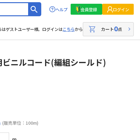
ヘルプ
会員登録
ログイン
0
カート
点
ちはゲストユーザー様。ログインは
こちら
から
ビニルコード(編組シールド)
m
(販売単位：100m)
m