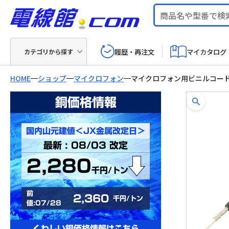
履歴・再注文
マイカタログ
カテゴリから探す
HOME
ショップ
マイクロフォン
マイクロフォン用ビニルコード
銅価格情報
国内山元建値＜JX金属改定日＞
最新 : 08/03 改定
2,280
千円/トン
前
2,360
千円/トン
値:07/28
くわしい銅価格情報はこちら