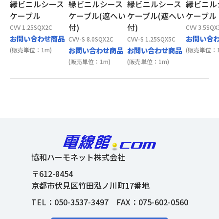
縁ビニルシース
縁ビニルシース
縁ビニルシース
縁ビニル
ケーブル
ケーブル(遮へい
ケーブル(遮へい
ケーブル
付)
付)
CVV 1.25SQX2C
CVV 3.5SQX
お問い合わせ商品
お問い合
CVV-S 8.0SQX2C
CVV-S 1.25SQX5C
お問い合わせ商品
お問い合わせ商品
(販売単位：1m)
(販売単位：1
(販売単位：1m)
(販売単位：1m)
協和ハーモネット株式会社
〒612-8454
京都市伏見区竹田泓ノ川町17番地
TEL：
050-3537-3497
FAX：075-602-0560