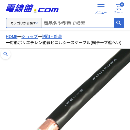
0
メ
カート
ニ
ュ
カテゴリから探す
ー
HOME
ショップ
制御・計装
対形ポリエチレン絶縁ビニルシースケーブル(銅テープ遮へい)