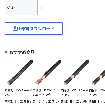
荷姿
※
仕様書ダウンロード
おすすめ商品
画像例：CVV 2.0㎟ ×
画像例：IPEV-S(CU)
画像例：CVV-S 2.0㎟
画像例：CVV-
20C
1.25㎟ × 10対
× 20C
× 20C
制御用ビニル絶
対形ポリエチレ
制御用ビニル絶
制御用ビ