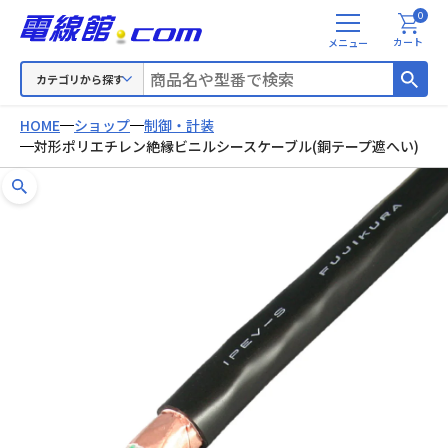
0
メ
カート
ニ
ュ
カテゴリから探す
ー
HOME
ショップ
制御・計装
対形ポリエチレン絶縁ビニルシースケーブル(銅テープ遮へい)