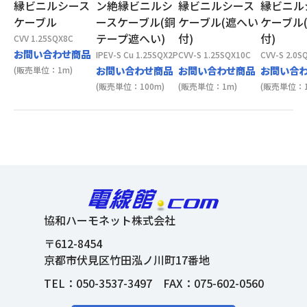
縁ビニルシース
ン絶縁ビニルシ
縁ビニルシース
縁ビニル
ケーブル
ースケーブル(銅
ケーブル(遮へい
ケーブル
テープ遮へい)
付)
付)
CVV 1.25SQX8C
お問い合わせ商品
IPEV-S Cu 1.25SQX2P
CVV-S 1.25SQX10C
CVV-S 2.0S
お問い合わせ商品
お問い合わせ商品
お問い合
(販売単位：1m)
(販売単位：100m)
(販売単位：1m)
(販売単位：1
協和ハーモネット株式会社
〒612-8454
京都市伏見区竹田泓ノ川町17番地
TEL：
050-3537-3497
FAX：075-602-0560