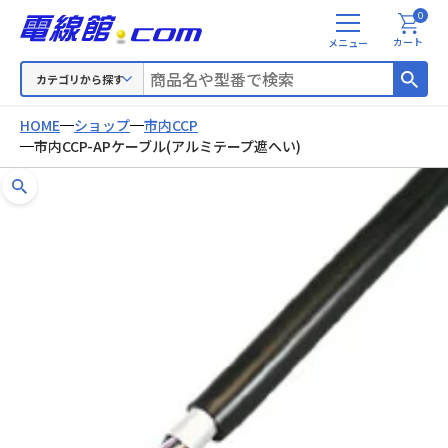
0
メ
カート
ニ
ュ
カテゴリから探す
ー
HOME
ショップ
市内CCP
市内CCP-APケーブル(アルミテープ遮へい)