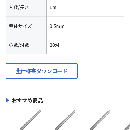
入数/長さ
1m
導体サイズ
0.5mm
心数/対数
20対
仕様書ダウンロード
おすすめ商品