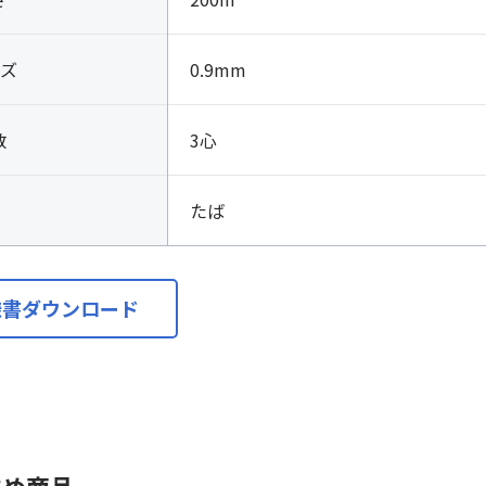
ズ
0.9mm
数
3心
たば
様書ダウンロード