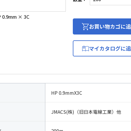
熱
電
0.9mm × 3C
線
個
お買い物カゴに追
マイカタログに追
HP 0.9mmX3C
JMACS(株)（旧日本電線工業）他
さ
200m