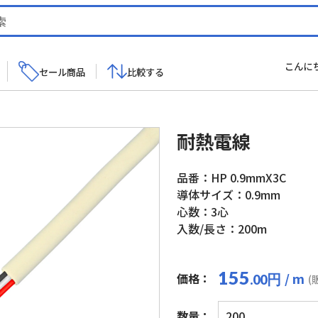
こんに
セール商品
比較する
耐熱電線
品番：HP 0.9mmX3C
導体サイズ：0.9mm
心数：3心
入数/長さ：200m
155
/ m
価格：
円
.00
(
耐
数量：