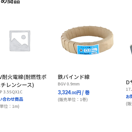
すめ商品
0V耐火電線(耐燃性ポ
鉄バインド線
D
チレンシース)
BGV 0.9mm
17
P 3.5SQX1C
円
/ 巻
3,324
.00
お
い合わせ商品
(販売単位：1巻)
(
単位：1m)