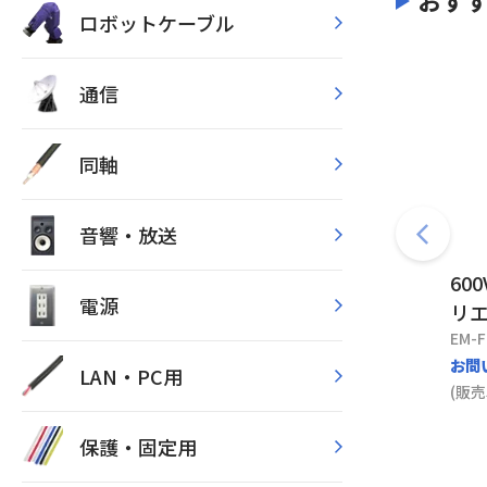
おす
ロボットケーブル
通信
同軸
音響・放送
60
電源
リエ
EM-F
お問
LAN・PC用
(販売
保護・固定用