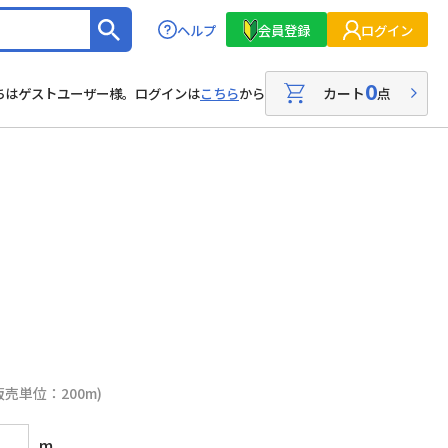
ヘルプ
会員登録
ログイン
0
カート
点
ちはゲストユーザー様。ログインは
こちら
から
販売単位：200m)
m