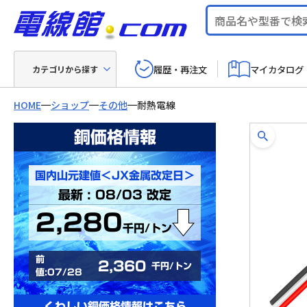
履歴・再注文
マイカタログ
カテゴリから探す
HOME
ショップ
その他
耐熱電線
銅価格情報
国内山元建値＜JX金属改定日＞
最新 : 08/03 改定
2,280
千円/トン
前
2,360
千円/トン
値:07/28
くわしい銅価格情報はこちら