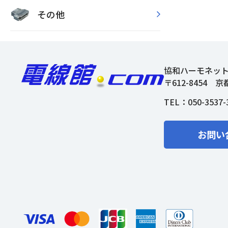
その他
協和ハーモネッ
〒612-8454
京
TEL：
050-3537-
お問い