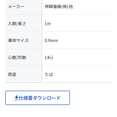
メーカー
伸興電線(株)他
入数/長さ
1m
導体サイズ
0.9mm
心数/対数
14心
荷姿
たば
仕様書ダウンロード