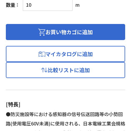
警
数量：
m
報
用
電
線
お買い物カゴに追加
個
マイカタログに追加
比較リストに追加
[特長]
●防災施設等における感知器の信号伝送回路等の小勢回
路(使用電圧60V未満)に使用される、日本電線工業会規格