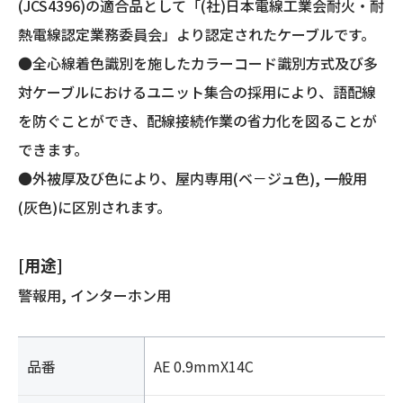
(JCS4396)の適合品として「(社)日本電線工業会耐火・耐
熱電線認定業務委員会」より認定されたケーブルです。
●全心線着色識別を施したカラーコード識別方式及び多
対ケーブルにおけるユニット集合の採用により、語配線
を防ぐことができ、配線接続作業の省力化を図ることが
できます。
●外被厚及び色により、屋内専用(ベ－ジュ色), 一般用
(灰色)に区別されます。
[用途]
警報用, インターホン用
品番
AE 0.9mmX14C