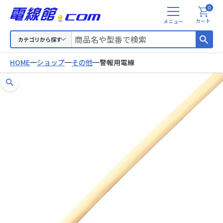
0
メ
カート
ニ
ュ
カテゴリから探す
ー
HOME
ショップ
その他
警報用電線