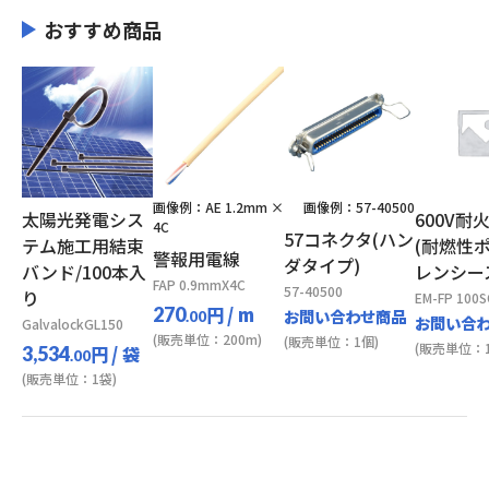
おすすめ商品
画像例：AE 1.2mm ×
画像例：57-40500
太陽光発電シス
600V耐
4C
57コネクタ(ハン
テム施工用結束
(耐燃性
警報用電線
ダタイプ)
バンド/100本入
レンシー
FAP 0.9mmX4C
57-40500
り
EM-FP 100
円
/ m
270
お問い合わせ商品
.00
お問い合
GalvalockGL150
(販売単位：200m)
(販売単位：1個)
(販売単位：1
円
/ 袋
3,534
.00
(販売単位：1袋)