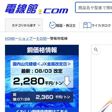
履歴・再注文
マイカタログ
カテゴリから探す
HOME
ショップ
その他
警報用電線
銅価格情報
国内山元建値＜JX金属改定日＞
最新 : 08/03 改定
2,280
千円/トン
前
2,360
千円/トン
値:07/28
くわしい銅価格情報はこちら