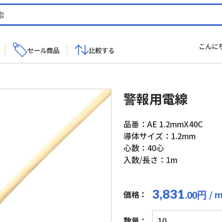
こんに
セール商品
比較する
警報用電線
品番：AE 1.2mmX40C
導体サイズ：1.2mm
心数：40心
入数/長さ：1m
3,831
/ 
価格：
円
.00
警
数量：