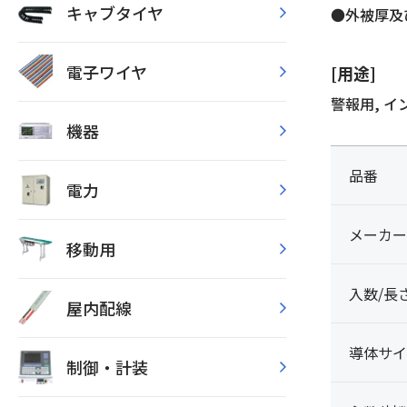
キャブタイヤ
●外被厚及
電子ワイヤ
[用途]
警報用, 
機器
品番
電力
メーカー
移動用
入数/長
屋内配線
導体サイ
制御・計装