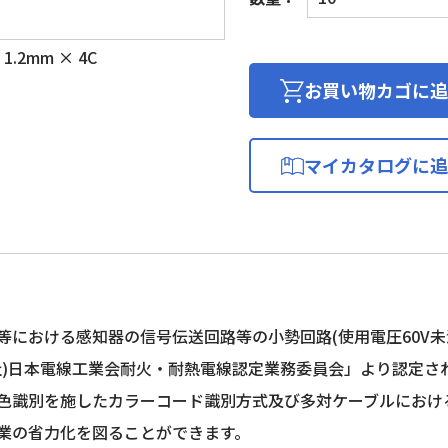
報
用
1.2mm × 4C
電
線
お買い物カゴに追
個
マイカタログに追
等における感知器の信号伝送回路等の小勢回路(使用電圧60V未満)
社)日本電線工業会耐火・耐熱電線認定業務委員会」より認定さ
色識別を施したカラーコード識別方式及び多対ケーブルにおけ
業の省力化を図ることができます。