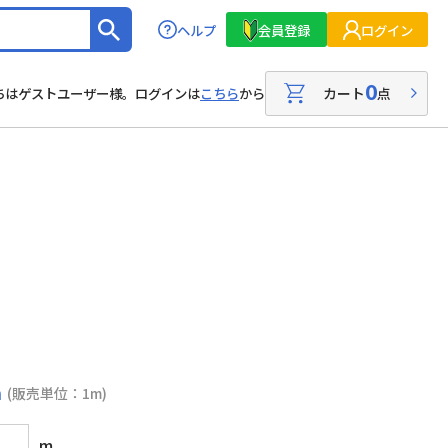
ヘルプ
会員登録
ログイン
0
カート
点
ちはゲストユーザー様。ログインは
こちら
から
m
(販売単位：1m)
m