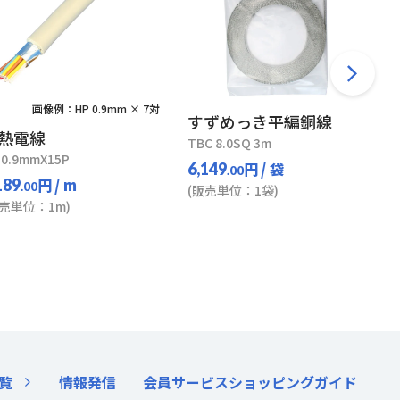
画像例：HP 0.9mm × 7対
すずめっき平編銅線
熱電線
TBC 8.0SQ 3m
 0.9mmX15P
円
/ 袋
6,149
.00
円
/ m
189
.00
(販売単位：1袋)
販売単位：1m)
覧
情報発信
会員サービス
ショッピングガイド