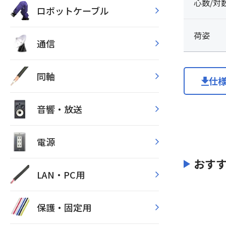
心数/対
ロボットケーブル
荷姿
通信
同軸
仕
音響・放送
電源
おす
LAN・PC用
保護・固定用