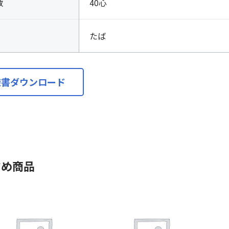
数
40心
たば
様書ダウンロード
すめ商品