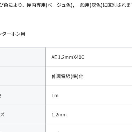
び色により、屋内専用(ベ－ジュ色), 一般用(灰色)に区別されま
インターホン用
AE 1.2mmX40C
伸興電線(株)他
さ
1m
ズ
1.2mm