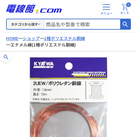
0
メ
カート
ニ
ュ
カテゴリから探す
ー
HOME
ショップ
1種ポリエステル銅線
エナメル線(1種ポリエステル銅線)