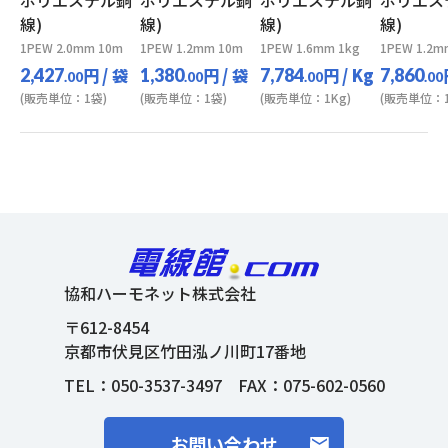
ポリエステル銅
ポリエステル銅
ポリエステル銅
ポリエス
線)
線)
線)
線)
1PEW 2.0mm 10m
1PEW 1.2mm 10m
1PEW 1.6mm 1kg
1PEW 1.2m
円
/ 袋
円
/ 袋
円
/ Kg
2,427
1,380
7,784
7,860
.00
.00
.00
.00
(販売単位：1袋)
(販売単位：1袋)
(販売単位：1Kg)
(販売単位：1
協和ハーモネット株式会社
〒612-8454
京都市伏見区竹田泓ノ川町17番地
TEL：
050-3537-3497
FAX：075-602-0560
お問い合わせ