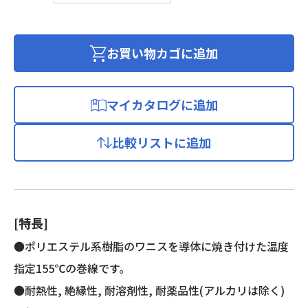
メ
ル
線
お買い物カゴに追加
(1
種
ポ
マイカタログに追加
リ
エ
比較リストに追加
ス
テ
ル
銅
線)
[特長]
個
●ポリエステル系樹脂のワニスを導体に焼き付けた温度
指定155℃の巻線です。
●耐熱性, 絶縁性, 耐溶剤性, 耐薬品性(アルカリは除く)