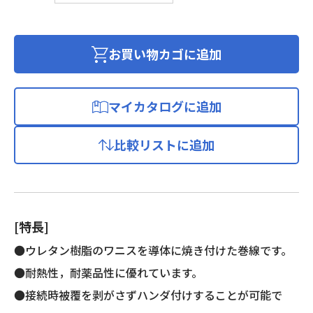
メ
ル
線
お買い物カゴに追加
(2
種
ポ
マイカタログに追加
リ
ウ
比較リストに追加
レ
タ
ン
銅
線)
[特長]
個
●ウレタン樹脂のワニスを導体に焼き付けた巻線です。
●耐熱性，耐薬品性に優れています。
●接続時被覆を剥がさずハンダ付けすることが可能で