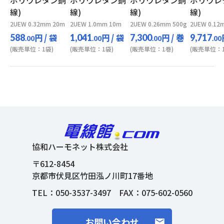
ポリウレタン銅
ポリウレタン銅
ポリウレタン銅
ポリウレ
線)
線)
線)
線)
2UEW 0.32mm 20m
2UEW 1.0mm 10m
2UEW 0.26mm 500g
2UEW 0.12
円
/ 袋
円
/ 袋
円
/ 巻
588
1,041
7,300
9,717
.00
.00
.00
.00
(販売単位：1袋)
(販売単位：1袋)
(販売単位：1巻)
(販売単位：1
協和ハーモネット株式会社
〒612-8454
京都市伏見区竹田泓ノ川町17番地
TEL：
050-3537-3497
FAX：075-602-0560
お問い合わせ