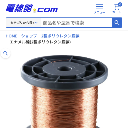
0
メ
カート
ニ
ュ
カテゴリから探す
ー
HOME
ショップ
2種ポリウレタン銅線
エナメル線(2種ポリウレタン銅線)