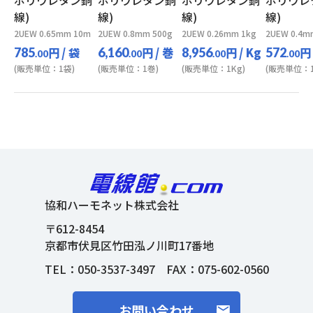
ポリウレタン銅
ポリウレタン銅
ポリウレタン銅
ポリウレ
線)
線)
線)
線)
2UEW 0.65mm 10m
2UEW 0.8mm 500g
2UEW 0.26mm 1kg
2UEW 0.4m
円
/ 袋
円
/ 巻
円
/ Kg
円
785
6,160
8,956
572
.00
.00
.00
.00
(販売単位：1袋)
(販売単位：1巻)
(販売単位：1Kg)
(販売単位：1
協和ハーモネット株式会社
〒612-8454
京都市伏見区竹田泓ノ川町17番地
TEL：
050-3537-3497
FAX：075-602-0560
お問い合わせ