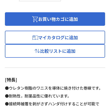
メ
ル
線
お買い物カゴに追加
(2
種
ポ
マイカタログに追加
リ
ウ
比較リストに追加
レ
タ
ン
銅
線)
[特長]
個
●ウレタン樹脂のワニスを導体に焼き付けた巻線です。
●耐熱性，耐薬品性に優れています。
●接続時被覆を剥がさずハンダ付けすることが可能で