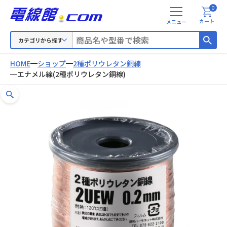
0
メ
カート
ニ
ュ
カテゴリから探す
ー
HOME
ショップ
2種ポリウレタン銅線
エナメル線(2種ポリウレタン銅線)