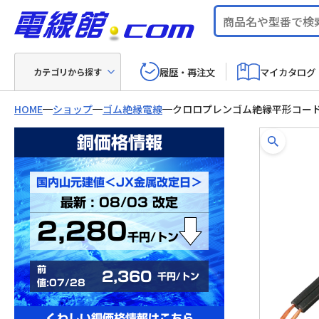
履歴・再注文
マイカタログ
カテゴリから探す
HOME
ショップ
ゴム絶縁電線
クロロプレンゴム絶縁平形コー
銅価格情報
国内山元建値＜JX金属改定日＞
最新 : 08/03 改定
2,280
千円/トン
前
2,360
千円/トン
値:07/28
くわしい銅価格情報はこちら