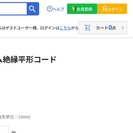
ヘルプ
会員登録
ログイン
0
カート
点
ちはゲストユーザー様。ログインは
こちら
から
ム絶縁平形コード
販売単位：100m)
m