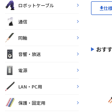
ロボットケーブル
仕
通信
同軸
おす
音響・放送
電源
LAN・PC用
保護・固定用