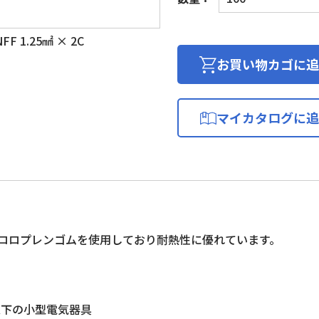
ロ
ロ
F 1.25㎟ × 2C
プ
レ
お買い物カゴに追
ン
ゴ
ム
マイカタログに追
絶
縁
平
形
コ
ー
ド
ロロプレンゴムを使用しており耐熱性に優れています。
個
V以下の小型電気器具