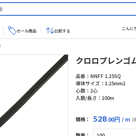
こんに
セール商品
比較する
ド
クロロプレンゴ
品番：NNFF 1.25SQ
導体サイズ：1.25mm2
心数：2心
入数/長さ：100m
528
/ m
価格：
円
.00
(
ク
数量：