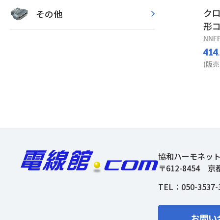
ク
その他
形
NNFF
414
(販売
協和ハーモネッ
〒612-8454
京
TEL：
050-3537-
お問い