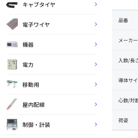
キャブタイヤ
品番
電子ワイヤ
メーカー
機器
入数/長
電力
導体サイ
移動用
心数/対
屋内配線
荷姿
制御・計装