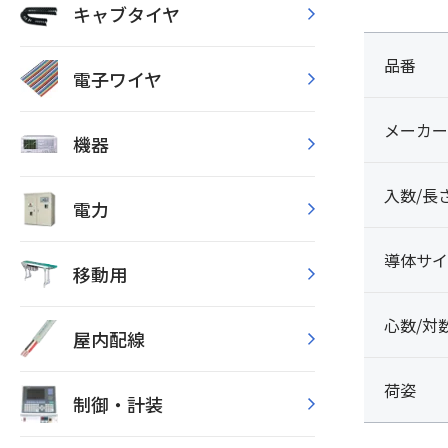
キャブタイヤ
品番
電子ワイヤ
メーカー
機器
入数/長
電力
導体サイ
移動用
心数/対
屋内配線
荷姿
制御・計装