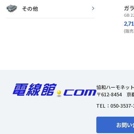
ガ
その他
GB 2
2,7
(販売
協和ハーモネッ
〒612-8454
京
TEL：
050-3537-
お問い