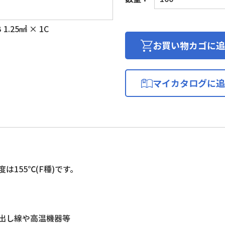
ラ
ス
1.25㎟ × 1C
耐
熱
お買い物カゴに追
電
線
個
マイカタログに追
は155℃(F種)です。
出し線や高温機器等