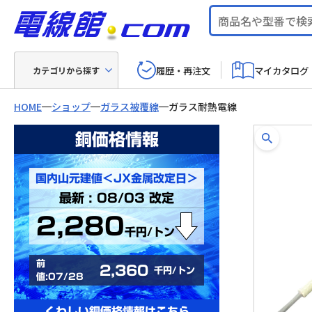
履歴・再注文
マイカタログ
カテゴリから探す
HOME
ショップ
ガラス被覆線
ガラス耐熱電線
銅価格情報
国内山元建値＜JX金属改定日＞
最新 : 08/03 改定
2,280
千円/トン
前
2,360
千円/トン
値:07/28
くわしい銅価格情報はこちら