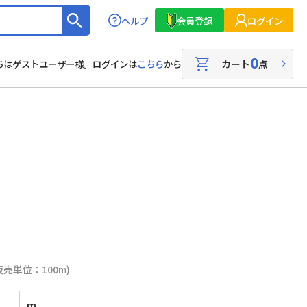
ヘルプ
会員登録
ログイン
0
カート
点
ちはゲストユーザー様。ログインは
こちら
から
販売単位：100m)
m