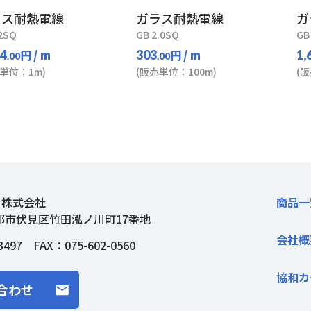
ラス耐熱電線
ガラス耐熱電線
ガ
2SQ
GB 2.0SQ
GB
円
/ m
円
/ m
14
303
1,
.00
.00
単位：1m)
(販売単位：100m)
(
ト株式会社
商品一
都市伏見区竹田泓ノ川町17番地
会社概
3497
FAX：075-602-0560
協和カ
合わせ