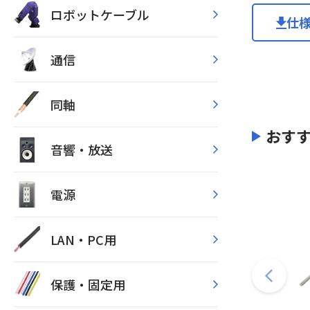
ロボットケーブル
仕
通信
同軸
おす
音響・放送
電源
LAN・PC用
保護・固定用