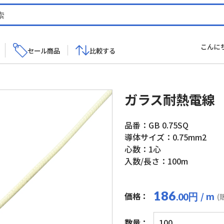
こんに
セール商品
比較する
ガラス耐熱電線
品番：GB 0.75SQ
導体サイズ：0.75mm2
心数：1心
入数/長さ：100m
186
/ m
価格：
円
.00
(
ガ
数量：