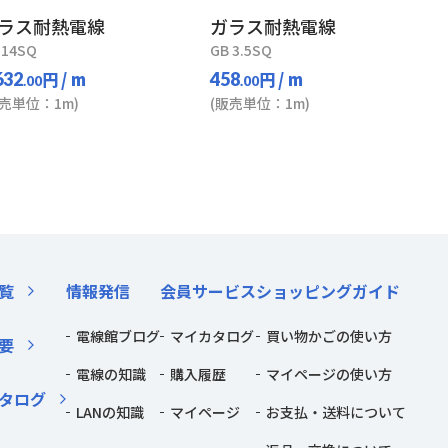
ラス耐熱電線
ガラス耐熱電線
 14SQ
GB 3.5SQ
円
/ m
円
/ m
632
458
.00
.00
販売単位：1m)
(販売単位：1m)
覧
情報発信
会員サービス
ショッピングガイド
電線館ブログ
マイカタログ
買い物かごの使い方
要
電線の知識
購入履歴
マイページの使い方
タログ
LANの知識
マイページ
お支払・送料について