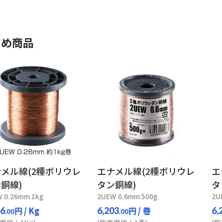
すめ商品
メル線(2種ポリウレ
エナメル線(2種ポリウレ
エ
銅線)
タン銅線)
タ
 0.26mm 1kg
2UEW 0.6mm 500g
2U
円
/ Kg
円
/ 巻
56
6,203
6,
.00
.00