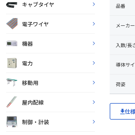
キャブタイヤ
品番
電子ワイヤ
メーカー
機器
入数/長
電力
導体サイ
移動用
荷姿
屋内配線
仕
制御・計装