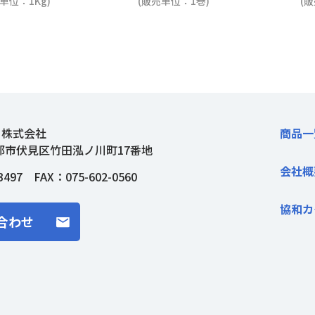
単位：1Kg)
(販売単位：1巻)
(
ト株式会社
商品一
都市伏見区竹田泓ノ川町17番地
会社概
3497
FAX：075-602-0560
協和カ
合わせ