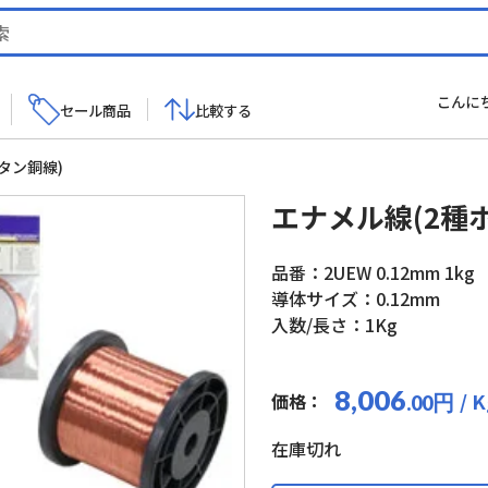
こんに
セール商品
比較する
タン銅線)
エナメル線(2種
品番：2UEW 0.12mm 1kg
導体サイズ：0.12mm
入数/長さ：1Kg
8,006
/ 
価格：
円
.00
在庫切れ