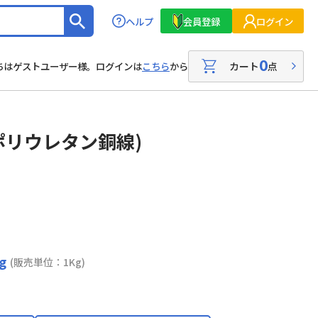
ヘルプ
会員登録
ログイン
0
カート
点
ちはゲストユーザー様。ログインは
こちら
から
ポリウレタン銅線)
Kg
(販売単位：1Kg)