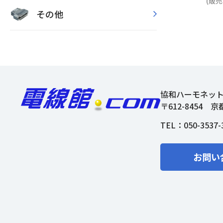
(販売
その他
協和ハーモネッ
〒612-8454
京
TEL：
050-3537-
お問い