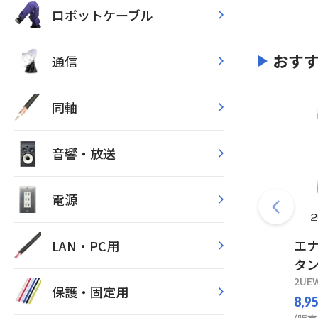
ロボットケーブル
おす
通信
同軸
音響・放送
電源
エナ
LAN・PC用
タン
2UEW
保護・固定用
8,9