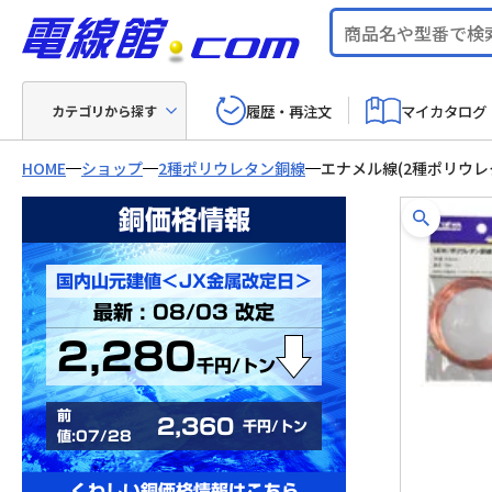
履歴・再注文
マイカタログ
カテゴリから探す
HOME
ショップ
2種ポリウレタン銅線
エナメル線(2種ポリウレ
銅価格情報
国内山元建値＜JX金属改定日＞
最新 : 08/03 改定
2,280
千円/トン
前
2,360
千円/トン
値:07/28
くわしい銅価格情報はこちら