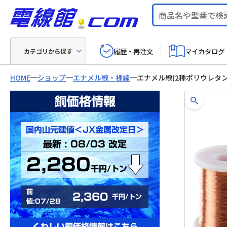
履歴・再注文
マイカタログ
カテゴリから探す
HOME
ショップ
エナメル線・裸線
エナメル線(2種ポリウレタン
銅価格情報
国内山元建値＜JX金属改定日＞
最新 : 08/03 改定
2,280
千円/トン
前
2,360
千円/トン
値:07/28
くわしい銅価格情報はこちら