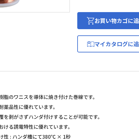
メ
ル
線
お買い物カゴに追
(2
種
ポ
マイカタログに追
リ
ウ
レ
タ
ン
銅
線)
樹脂のワニスを導体に焼き付けた巻線です。
個
耐薬品性に優れています。
覆を剥がさずハンダ付けすることが可能です。
おける誘電特性に優れています。
性 : ハンダ槽にて380℃ × 1秒