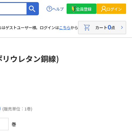
ヘルプ
会員登録
ログイン
0
カート
点
ちはゲストユーザー様。ログインは
こちら
から
ポリウレタン銅線)
巻
(販売単位：1巻)
巻