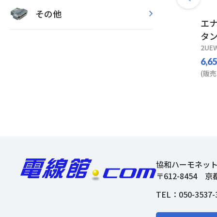
その他
エナ
タン
2UEW
6,6
(販売
協和ハーモネッ
〒612-8454
京
TEL：
050-3537-