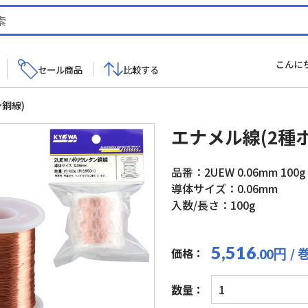
こんに
セール商品
比較する
銅線)
エナメル線(2種
品番：2UEW 0.06mm 100g
導体サイズ：0.06mm
入数/長さ：100g
5,516
/ 
価格：
円
.00
エ
数量：
ナ