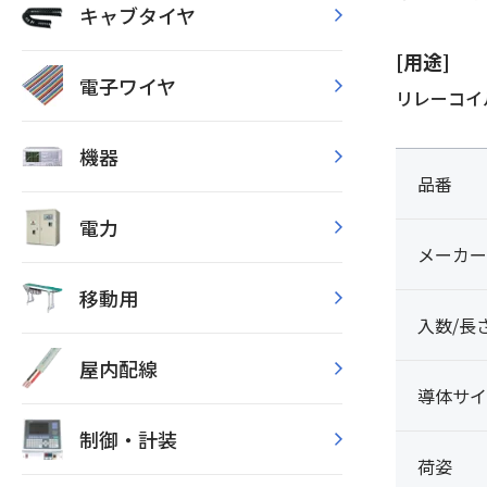
キャブタイヤ
[用途]
電子ワイヤ
リレーコイル
機器
品番
電力
メーカー
移動用
入数/長
屋内配線
導体サイ
制御・計装
荷姿