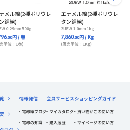
ナメル線(2種ポリウレ
エナメル線(2種ポリウレ
ン銅線)
タン銅線)
EW 0.29mm 500g
2UEW 1.0mm 1kg
円
/ 巻
円
/ Kg
796
7,860
.00
.00
販売単位：1巻)
(販売単位：1Kg)
覧
情報発信
会員サービス
ショッピングガイド
電線館ブログ
マイカタログ
買い物かごの使い方
要
電線の知識
購入履歴
マイページの使い方
タログ