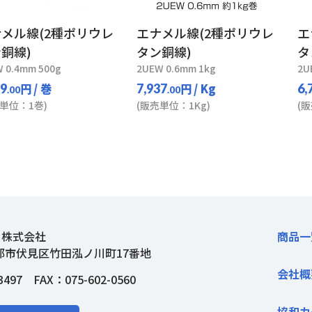
メル線(2種ポリウレ
エナメル線(2種ポリウレ
エ
銅線)
タン銅線)
タ
 0.4mm 500g
2UEW 0.6mm 1kg
2U
円
/ 巻
円
/ Kg
59
7,937
6,
.00
.00
単位：1巻)
(販売単位：1Kg)
(
ト株式会社
商品一
都市伏見区竹田泓ノ川町17番地
会社概
3497
FAX：075-602-0560
協和カ