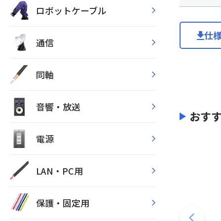
ロボットケーブル
仕
通信
同軸
音響・放送
おす
電源
LAN・PC用
保護・固定用