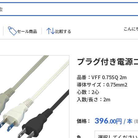
こんに
セール商品
比較する
プラグ付き電源
品番：VFF 0.75SQ 2m
導体サイズ：0.75mm2
心数：2心
入数/長さ：2m
396
/ 本
価格：
円
.00
(
色