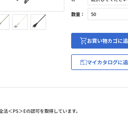
プ
数量：
ラ
グ
付
き
お買い物カゴに追
電
源
コ
マイカタログに追
ー
ド
個
全法＜PS＞Eの認可を取得しています。