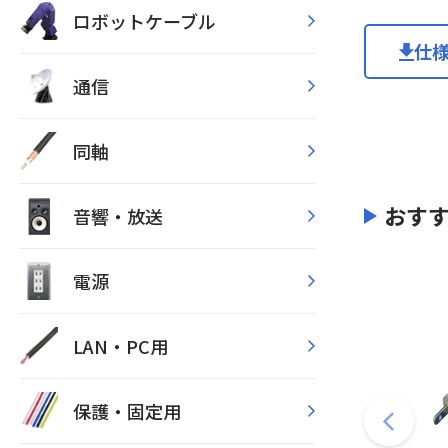
ロボットケーブル
仕
通信
同軸
おす
音響・放送
電源
LAN・PC用
保護・固定用