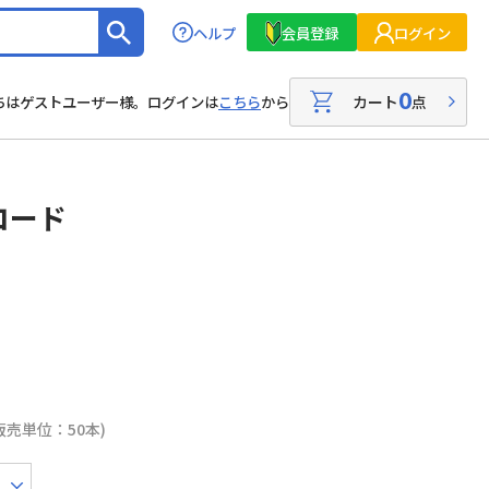
ヘルプ
会員登録
ログイン
0
カート
点
ちはゲストユーザー様。ログインは
こちら
から
コード
販売単位：50本)