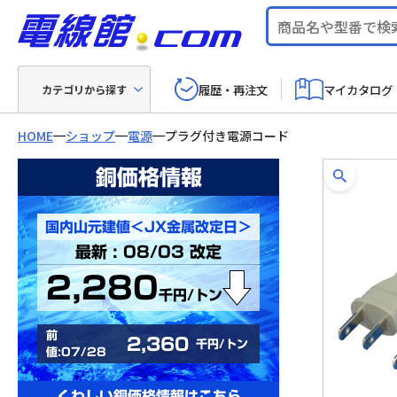
履歴・再注文
マイカタログ
カテゴリから探す
HOME
ショップ
電源
プラグ付き電源コード
銅価格情報
国内山元建値＜JX金属改定日＞
最新 : 08/03 改定
2,280
千円/トン
前
2,360
千円/トン
値:07/28
くわしい銅価格情報はこちら