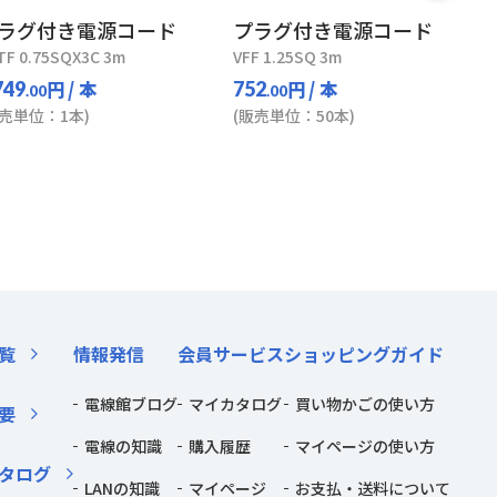
ラグ付き電源コード
プラグ付き電源コード
TF 0.75SQX3C 3m
VFF 1.25SQ 3m
円
/ 本
円
/ 本
749
752
.00
.00
販売単位：1本)
(販売単位：50本)
覧
情報発信
会員サービス
ショッピングガイド
電線館ブログ
マイカタログ
買い物かごの使い方
要
電線の知識
購入履歴
マイページの使い方
タログ
LANの知識
マイページ
お支払・送料について