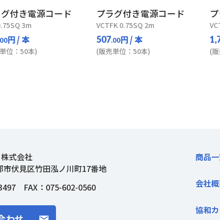
ラグ付き電源コード
プラグ付き電源コード
プ
0.75SQ 3m
VCTFK 0.75SQ 2m
VC
円
/ 本
円
/ 本
507
1,
.00
.00
単位：50本)
(販売単位：50本)
(
ト株式会社
商品一
都市伏見区竹田泓ノ川町17番地
会社概
3497
FAX：075-602-0560
協和カ
合わせ