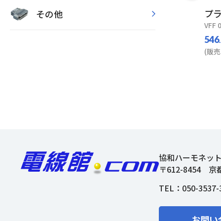
プ
その他
VFF 
546
(販売
協和ハーモネッ
〒612-8454
京
TEL：
050-3537-
お問い