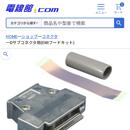
0
メ
カート
ニ
ュ
カテゴリから探す
ー
HOME
ショップ
コネクタ
Dサブコネクタ用(EMIフードキット)