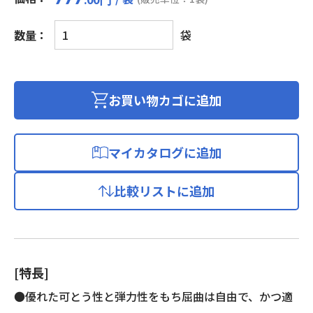
ガ
数量：
袋
ラ
ス
編
組
お買い物カゴに追加
チ
ュ
ー
マイカタログに追加
ブ
個
比較リストに追加
[特長]
●優れた可とう性と弾力性をもち屈曲は自由で、かつ適