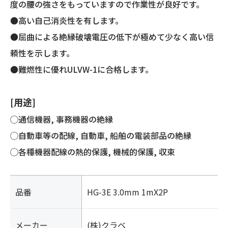
度の腰の強さをもっていますので作業性が良好です。
●高い自己消炎性を有します。
●屈曲による絶縁破壊電圧の低下が極めて少なく高い信
頼性を示します。
●難燃性に優れULVW-1に合格します。
[用途]
◯通信機器, 事務機器の絶縁
◯自動車等の配線, 自動車, 船舶の電装部品の絶縁
◯各種機器配線の熱的保護, 機械的保護, 収束
品番
HG-3E 3.0mm 1mX2P
メーカー
(株)クラベ