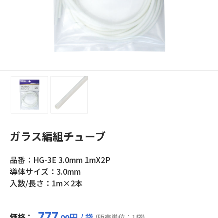
ガラス編組チューブ
品番：HG-3E 3.0mm 1mX2P
導体サイズ：3.0mm
入数/長さ：1m×2本
777
価格：
/ 袋
円
(販売単位：1袋)
.00