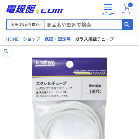
0
メ
カート
ニ
ュ
カテゴリから探す
ー
HOME
ショップ
保護・固定用
ガラス編組チューブ