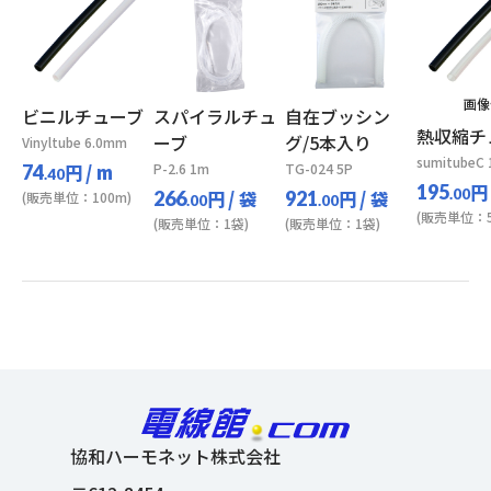
画像
ビニルチューブ
スパイラルチュ
自在ブッシン
熱収縮チ
ーブ
グ/5本入り
Vinyltube 6.0mm
sumitubeC
円
/ m
P-2.6 1m
TG-024 5P
74
.40
円
195
円
/ 袋
円
/ 袋
.00
266
921
(販売単位：100m)
.00
.00
(販売単位：5
(販売単位：1袋)
(販売単位：1袋)
協和ハーモネット株式会社