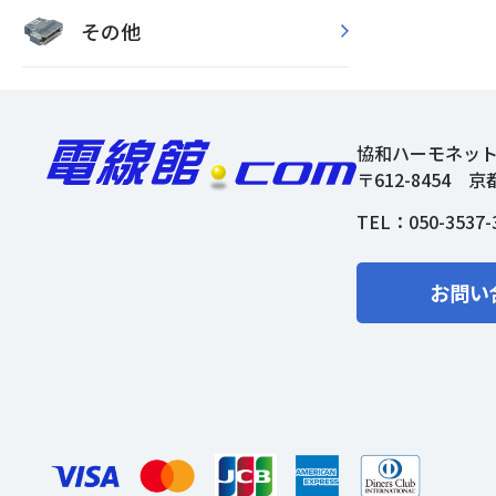
その他
協和ハーモネッ
〒612-8454
京
TEL：
050-3537-
お問い