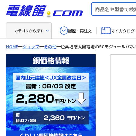
履歴・再注文
マイカタログ
カテゴリから探す
HOME
ショップ
その他
色素増感太陽電池/DSCモジュールパネ
銅価格情報
国内山元建値＜JX金属改定日＞
最新 : 08/03 改定
2,280
千円/トン
前
2,360
千円/トン
値:07/28
くわしい銅価格情報はこちら