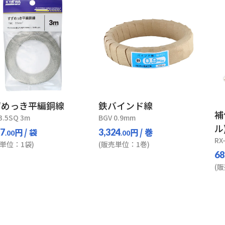
ずめっき平編銅線
鉄バインド線
補
3.5SQ 3m
BGV 0.9mm
ル
円
/ 袋
円
/ 巻
27
3,324
.00
.00
RX
単位：1袋)
(販売単位：1巻)
68
(