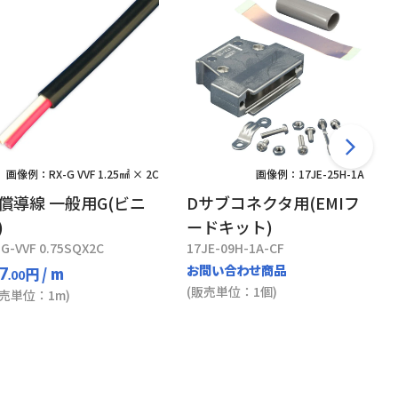
画像例：RX-G VVF 1.25㎟ × 2C
画像例：17JE-25H-1A
償導線 一般用G(ビニ
Dサブコネクタ用(EMIフ
)
ードキット)
-G-VVF 0.75SQX2C
17JE-09H-1A-CF
お問い合わせ商品
円
/ m
7
.00
(販売単位：1個)
販売単位：1m)