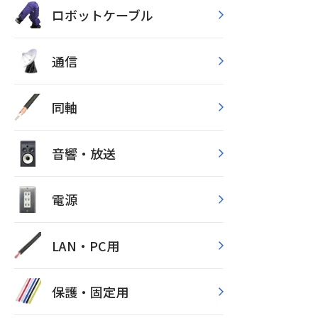
ロボットケーブル
通信
同軸
音響・放送
電源
LAN・PC用
保護・固定用