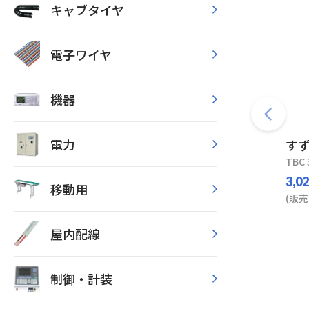
キャブタイヤ
電子ワイヤ
機器
電力
す
TBC 
3,0
移動用
(販売
屋内配線
制御・計装