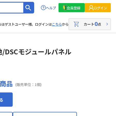
ヘルプ
会員登録
ログイン
0
カート
点
ちはゲストユーザー様。ログインは
こちら
から
/DSCモジュールパネル
商品
(販売単位：1個)
る