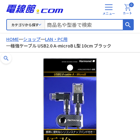
0
メ
カート
ニ
ュ
カテゴリから探す
ー
HOME
ショップ
LAN・PC用
極強ケーブル USB2.0 A-microB L型 10cm ブラック