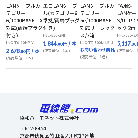
LANケーブルカ
エコLANケーブ
LANケーブルカ
FA用シ
テゴリー
ル(カテゴリー6
テゴリー
LANケー
6/1000BASE-TX
準拠/両端プラグ
5e/1000BASE-T
S/UTP 
対応(両端プラグ
付き)
対応リーレック
ック 2m
付き)
ス/3箱
HLC-EL6-2MP
HFC-5ES-2
HLC-T6-10MP-YL
円
/ 本
HLC-TE-300M-LB-3
1,844
5,117
.00
.00
お問い合わせ商品
円
/ 本
2,678
(販売単位：1本)
(販売単位：1
.00
(販売単位：1巻)
(販売単位：1本)
協和ハーモネット株式会社
〒612-8454
京都市伏見区竹田泓ノ川町17番地