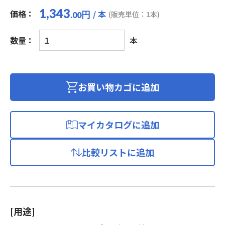
1,343
価格：
/ 本
円
(販売単位：1本)
.00
極
数量：
本
強
ケ
ー
ブ
お買い物カゴに追加
ル
USB2.0
A-
マイカタログに追加
microB
L
比較リストに追加
型
10cm
ブ
ラ
ッ
[用途]
ク