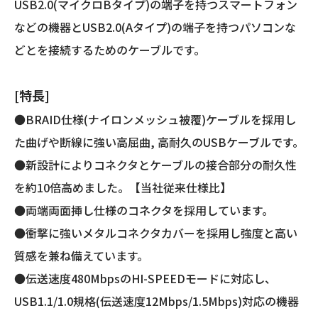
個
USB2.0(マイクロBタイプ)の端子を持つスマートフォン
などの機器とUSB2.0(Aタイプ)の端子を持つパソコンな
どとを接続するためのケーブルです。
[特長]
●BRAID仕様(ナイロンメッシュ被覆)ケーブルを採用し
た曲げや断線に強い高屈曲, 高耐久のUSBケーブルです。
●新設計によりコネクタとケーブルの接合部分の耐久性
を約10倍高めました。【当社従来仕様比】
●両端両面挿し仕様のコネクタを採用しています。
●衝撃に強いメタルコネクタカバーを採用し強度と高い
質感を兼ね備えています。
●伝送速度480MbpsのHI-SPEEDモードに対応し、
USB1.1/1.0規格(伝送速度12Mbps/1.5Mbps)対応の機器