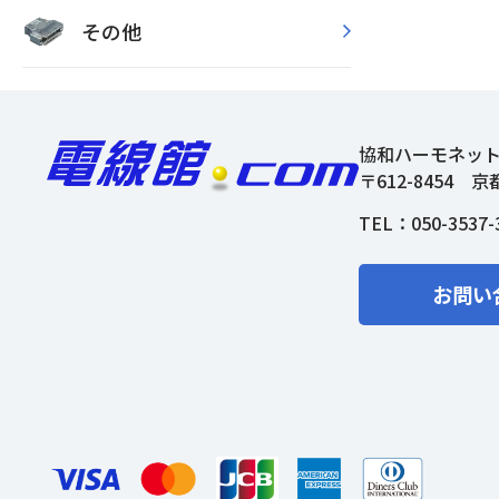
その他
協和ハーモネッ
〒612-8454
京
TEL：
050-3537-
お問い