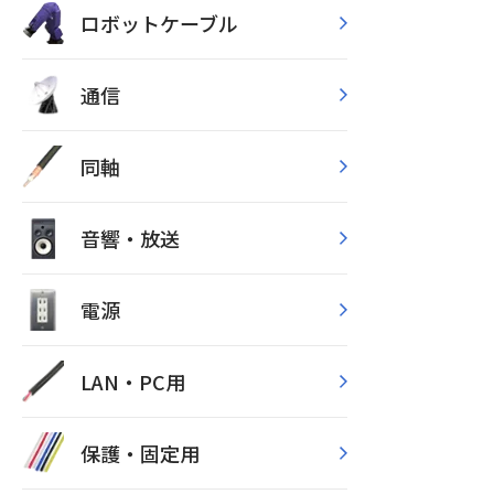
ロボットケーブル
通信
同軸
音響・放送
電源
LAN・PC用
保護・固定用