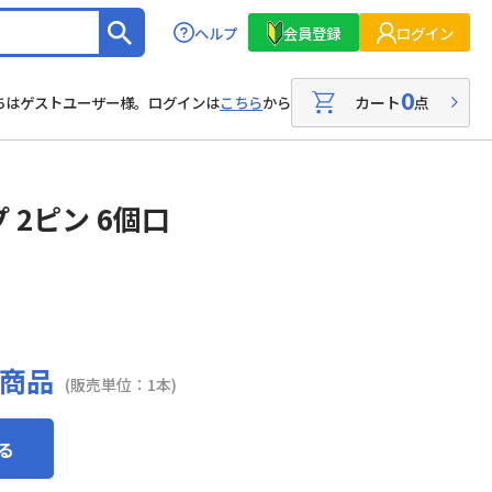
ヘルプ
会員登録
ログイン
0
カート
点
ちはゲストユーザー様。ログインは
こちら
から
2ピン 6個口
商品
(販売単位：1本)
る