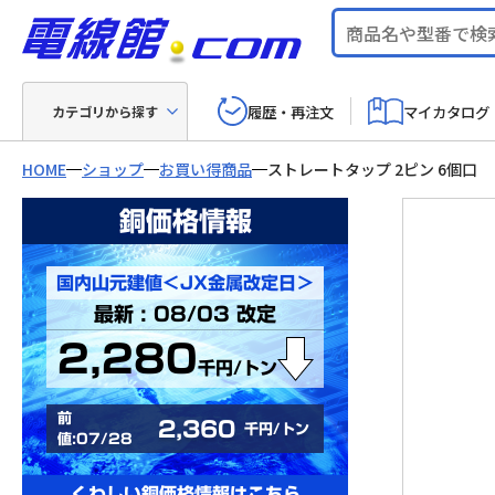
履歴・再注文
マイカタログ
カテゴリから探す
HOME
ショップ
お買い得商品
ストレートタップ 2ピン 6個口
銅価格情報
国内山元建値＜JX金属改定日＞
最新 : 08/03 改定
2,280
千円/トン
前
2,360
千円/トン
値:07/28
くわしい銅価格情報はこちら