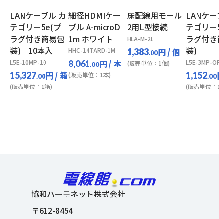
LANケーブル カ
細径HDMIケー
床配線用モール
LANケー
テゴリー5e(プ
ブル A-microD
2用L型接続
テゴリー5
ラグ付き簡易包
1m ホワイト
ラグ付き
HLA-M-2L
装) 10本入
装)
HHC-14TARD-1M
円
/ 個
1,383
.00
L5E-10MP-10
円
/ 本
L5E-3MP-O
8,061
(販売単位：1個)
.00
円
/ 箱
15,327
1,152
(販売単位：1本)
.00
.00
(販売単位：1箱)
(販売単位：1
協和ハーモネット株式会社
〒612-8454