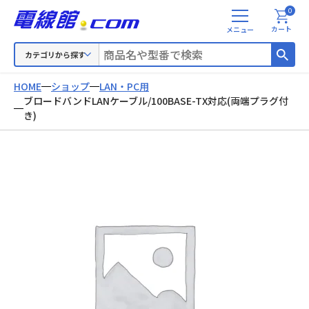
0
メ
カート
ニ
ュ
カテゴリから探す
ー
HOME
ショップ
LAN・PC用
ブロードバンドLANケーブル/100BASE-TX対応(両端プラグ付
き)