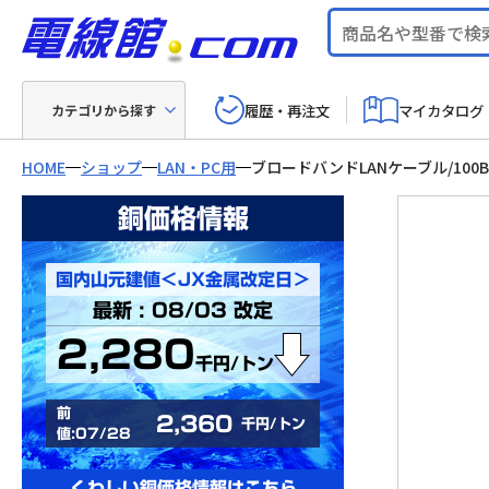
履歴・再注文
マイカタログ
カテゴリから探す
HOME
ショップ
LAN・PC用
ブロードバンドLANケーブル/100B
銅価格情報
国内山元建値＜JX金属改定日＞
最新 : 08/03 改定
2,280
千円/トン
前
2,360
千円/トン
値:07/28
くわしい銅価格情報はこちら