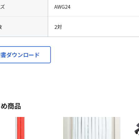
ズ
AWG24
数
2対
様書ダウンロード
すめ商品