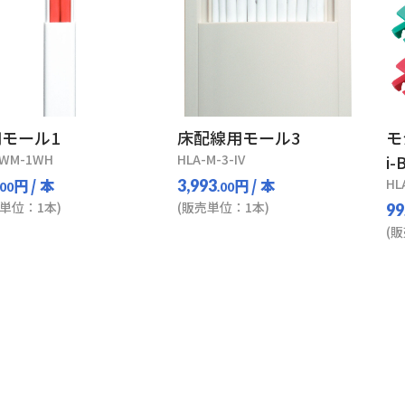
モール1
床配線用モール3
モ
-WM-1WH
HLA-M-3-IV
i-
円
/ 本
円
/ 本
HL
3,993
.00
.00
単位：1本)
(販売単位：1本)
99
(