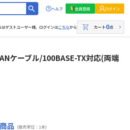
ヘルプ
会員登録
ログイン
0
カート
点
ちはゲストユーザー様。ログインは
こちら
から
Nケーブル/100BASE-TX対応(両端
商品
(販売単位：1本)