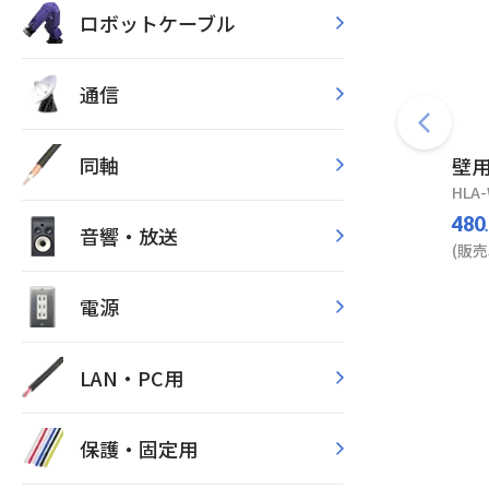
ロボットケーブル
通信
同軸
壁用
HLA
480
音響・放送
(販売
電源
LAN・PC用
保護・固定用