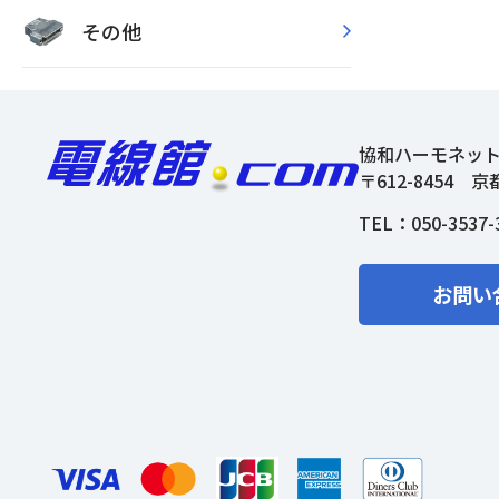
その他
協和ハーモネッ
〒612-8454
京
TEL：
050-3537-
お問い