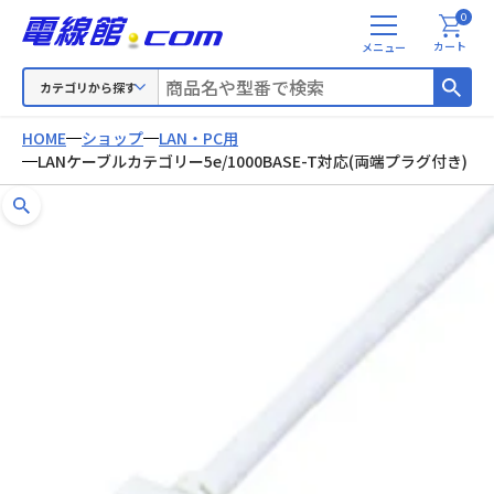
0
メ
カート
ニ
ュ
カテゴリから探す
ー
HOME
ショップ
LAN・PC用
LANケーブルカテゴリー5e/1000BASE-T対応(両端プラグ付き)