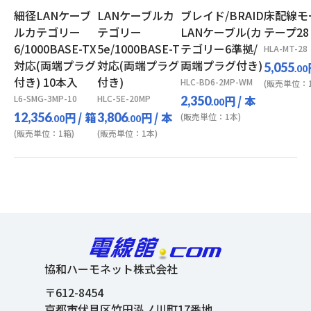
細径LANケーブ
LANケーブルカ
ブレイド/BRAID
床配線モ
ルカテゴリー
テゴリー
LANケーブル(カ
テープ28
6/1000BASE-TX
5e/1000BASE-T
テゴリー6準拠/
HLA-MT-28
対応(両端プラグ
対応(両端プラグ
両端プラグ付き)
5,055
.00
付き) 10本入
付き)
HLC-BD6-2MP-WM
(販売単位：1
L6-SMG-3MP-10
HLC-5E-20MP
円
/ 本
2,350
.00
円
/ 箱
円
/ 本
12,356
3,806
(販売単位：1本)
.00
.00
(販売単位：1箱)
(販売単位：1本)
協和ハーモネット株式会社
〒612-8454
京都市伏見区竹田泓ノ川町17番地