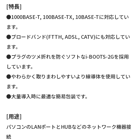
き
[特長]
簡
易
●1000BASE-T, 100BASE-TX, 10BASE-Tに対応してい
包
ます。
装)
●ブロードバンド(FTTH, ADSL, CATV)にも対応してい
個
ます。
●プラグのツメ折れを防ぐソフトなi-BOOTS-2Gを採用
しています。
●やわらかく取りまわしやすいより線導体を使用してい
ます。
●大量導入時に最適な簡易包装です。
[用途]
パソコンのLANポートとHUBなどのネットワーク機器接
続