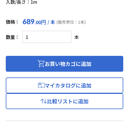
入数/長さ：1m
689
価格：
/ 本
円
(販売単位：1本)
.00
LAN
数量：
本
ケ
ー
ブ
ル
お買い物カゴに追加
カ
テ
ゴ
マイカタログに追加
リ
ー
比較リストに追加
5e(プ
ラ
グ
付