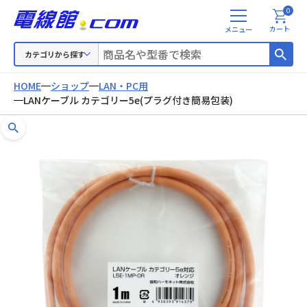
0
メ
カート
ニ
ュ
カテゴリから探す
ー
HOME
ショップ
LAN・PC用
LANケーブル カテゴリー5e(プラグ付き簡易包装)