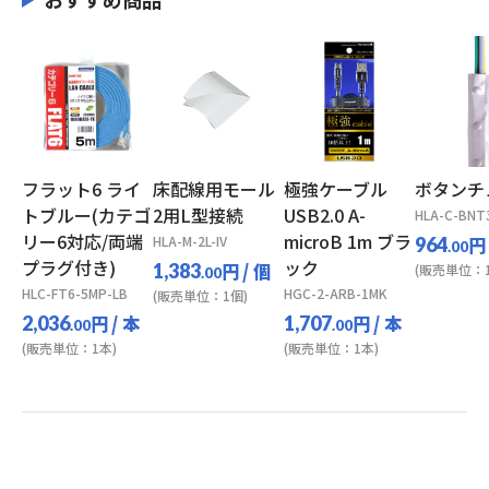
フラット6 ライ
床配線用モール
極強ケーブル
ボタンチ
トブルー(カテゴ
2用L型接続
USB2.0 A-
HLA-C-BNT
リー6対応/両端
microB 1m ブラ
HLA-M-2L-IV
円
964
.00
プラグ付き)
ック
円
/ 個
1,383
(販売単位：1
.00
HLC-FT6-5MP-LB
HGC-2-ARB-1MK
(販売単位：1個)
円
/ 本
円
/ 本
2,036
1,707
.00
.00
(販売単位：1本)
(販売単位：1本)