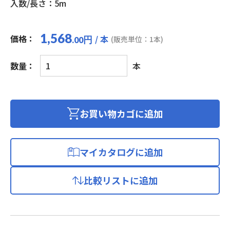
入数/長さ：5m
1,568
価格：
/ 本
円
(販売単位：1本)
.00
LAN
数量：
本
ケ
ー
ブ
ル
お買い物カゴに追加
カ
テ
ゴ
マイカタログに追加
リ
ー
比較リストに追加
5e(プ
ラ
グ
付