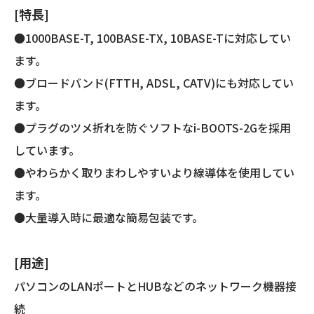
き
[特長]
簡
易
●1000BASE-T, 100BASE-TX, 10BASE-Tに対応してい
包
ます。
装)
●ブロードバンド(FTTH, ADSL, CATV)にも対応してい
個
ます。
●プラグのツメ折れを防ぐソフトなi-BOOTS-2Gを採用
しています。
●やわらかく取りまわしやすいより線導体を使用してい
ます。
●大量導入時に最適な簡易包装です。
[用途]
パソコンのLANポートとHUBなどのネットワーク機器接
続