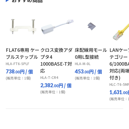
FLAT6専用 ケー
クロス変換アダ
床配線用モール
LANケ
ブルステップル
プタ4
0用L型接続
テゴリー
1000BASE-T対
6/1000B
HLA-FT6-SPLF
HLA-M-0L
応
対応(両
円
/ 個
円
/ 個
738
453
.00
.00
付き)
HLA-T-CR4
(販売単位：1個)
(販売単位：1個)
円
/ 個
HLC-T6-5MP
2,382
.00
1,631
(販売単位：1個)
.00
(販売単位：1