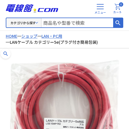
0
メ
カート
ニ
ュ
カテゴリから探す
ー
HOME
ショップ
LAN・PC用
LANケーブル カテゴリー5e(プラグ付き簡易包装)