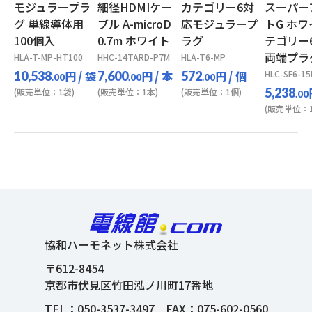
モジュラープラ
細径HDMIケー
カテゴリー6対
スーパー
グ 単線導体用
ブル A-microD
応モジュラープ
トG ホワ
100個入
0.7m ホワイト
ラグ
テゴリー
両端プラ
HLA-T-MP-HT100
HHC-14TARD-P7M
HLA-T6-MP
円
/ 袋
円
/ 本
円
/ 個
HLC-SF6-1
10,538
7,600
572
.00
.00
.00
5,238
(販売単位：1袋)
(販売単位：1本)
(販売単位：1個)
.00
(販売単位：1
協和ハーモネット株式会社
〒612-8454
京都市伏見区竹田泓ノ川町17番地
TEL：
050-3537-3497
FAX：075-602-0560