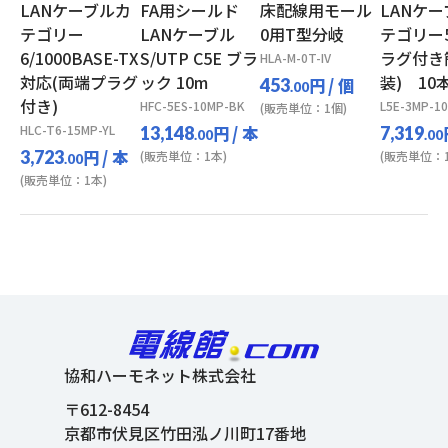
LANケーブルカ
FA用シールド
床配線用モール
LANケー
テゴリー
LANケーブル
0用T型分岐
テゴリー5
6/1000BASE-TX
S/UTP C5E ブラ
ラグ付き
HLA-M-0T-IV
対応(両端プラグ
ック 10m
装) 10
円
/ 個
453
.00
付き)
HFC-5ES-10MP-BK
L5E-3MP-10
(販売単位：1個)
HLC-T6-15MP-YL
円
/ 本
13,148
7,319
.00
.00
円
/ 本
3,723
(販売単位：1本)
(販売単位：1
.00
(販売単位：1本)
協和ハーモネット株式会社
〒612-8454
京都市伏見区竹田泓ノ川町17番地