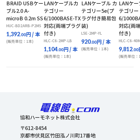
BRAID USBケー
LANケーブルカ
LANケーブル カ
LANケ
ブル2.0 A-
テゴリー
テゴリー5e(プ
テゴリー
microB 0.2m SS
6/1000BASE-TX
ラグ付き簡易包
6/1000B
対応(両端プラグ
装)
対応(両
HUC-BD2ARB-P2MS
付き)
付き)
円
/ 本
L5E-2MP-YL
1,392
.00
HLC-C6-2MP-LB
円
/ 本
HLC-C6-40
920
(販売単位：1本)
.00
円
/ 本
1,104
9,812
(販売単位：1本)
.00
.00
(販売単位：1本)
(販売単位：1
協和ハーモネット株式会社
〒612-8454
京都市伏見区竹田泓ノ川町17番地